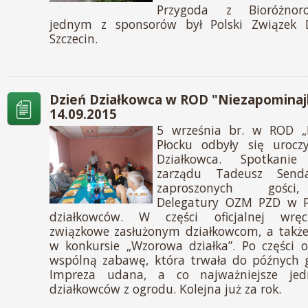
Przygoda z Bioróżnoro
jednym z sponsorów był Polski Związek 
Szczecin.
Dzień Działkowca w ROD "Niezapominajk
14.09.2015
5 września br. w ROD „
Płocku odbyły się urocz
Działkowca. Spotkanie
zarządu Tadeusz Senda
zaproszonych gości, 
Delegatury OZM PZD w P
działkowców. W części oficjalnej wręc
związkowe zasłużonym działkowcom, a także
w konkursie „Wzorowa działka”. Po części of
wspólną zabawę, która trwała do późnych g
Impreza udana, a co najważniejsze jed
działkowców z ogrodu. Kolejna już za rok.