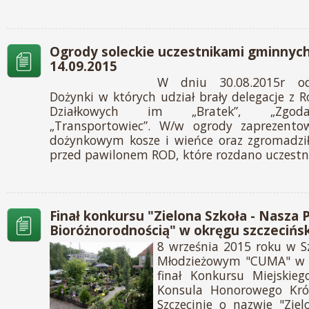
Ogrody soleckie uczestnikami gminnych
14.09.2015
W dniu 30.08.2015r o
Dożynki w których udział brały delegacje z
Działkowych im „Bratek”, „Zgoda”
„Transportowiec”. W/w ogrody zaprezento
dożynkowym kosze i wieńce oraz zgromadzi
przed pawilonem ROD, które rozdano uczest
Finał konkursu "Zielona Szkoła - Nasza 
Bioróżnorodnością" w okręgu szczecińsk
8 września 2015 roku w S
Młodzieżowym "CUMA" w Sz
finał Konkursu Miejskie
Konsula Honorowego Kró
Szczecinie o nazwie "Zie