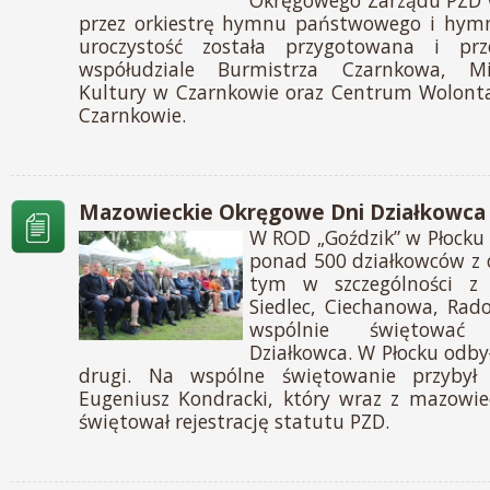
Okręgowego Zarządu PZD w
przez orkiestrę hymnu państwowego i hym
uroczystość została przygotowana i pr
współudziale Burmistrza Czarnkowa, Mi
Kultury w Czarnkowie oraz Centrum Wolont
Czarnkowie.
Mazowieckie Okręgowe Dni Działkowca 2
W ROD „Goździk” w Płocku 
ponad 500 działkowców z 
tym w szczególności z 
Siedlec, Ciechanowa, Rado
wspólnie świętowa
Działkowca. W Płocku odbył
drugi. Na wspólne świętowanie przybył
Eugeniusz Kondracki, który wraz z mazowie
świętował rejestrację statutu PZD.