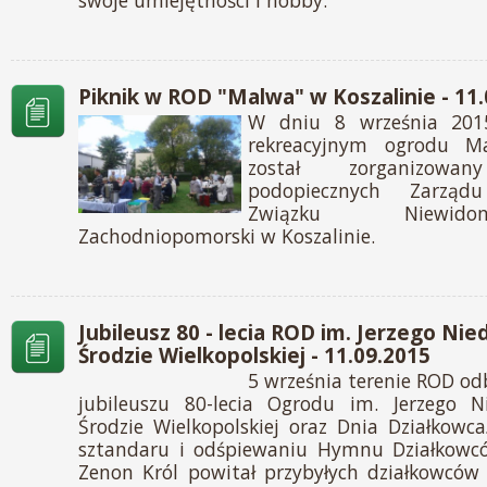
swoje umiejętności i hobby.
Piknik w ROD "Malwa" w Koszalinie - 11
W dniu 8 września 201
rekreacyjnym ogrodu M
został zorganizow
podopiecznych Zarząd
Związku Niewid
Zachodniopomorski w Koszalinie.
Jubileusz 80 - lecia ROD im. Jerzego Ni
Środzie Wielkopolskiej - 11.09.2015
5 września terenie ROD odb
jubileuszu 80-lecia Ogrodu im. Jerzego N
Środzie Wielkopolskiej oraz Dnia Działkowca
sztandaru i odśpiewaniu Hymnu Działkowc
Zenon Król powitał przybyłych działkowców