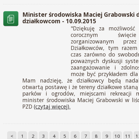
Minister środowiska Maciej Grabowski d
działkowcom - 10.09.2015
"Dziękuję za możliwość 
corocznym święcie
zorganizowanym przez
Działkowców, tym razem 
czas zarówno do swobodn
poważnych dyskusji syste
zaangażowanie i zdolnoś
może być przykładem dla i
Mam nadzieję, że działkowcy będą nada
otwartą postawę i że tereny działkowe staną 
parków i ogrodów, miejscami rekreacji mi
minister środowiska Maciej Grabowski w li
PZD
(czytaj więcej).
<
1
2
3
4
5
6
7
8
9
10
11
1