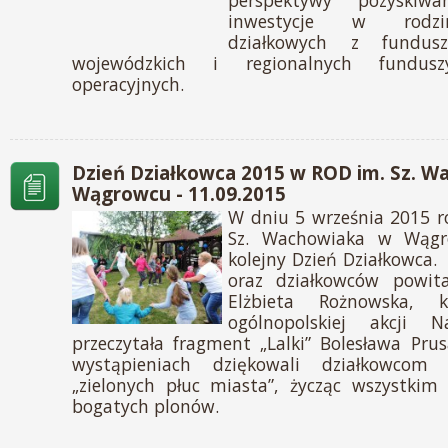
perspektywy pozyskiw
inwestycje w rodzi
działkowych z fundus
wojewódzkich i regionalnych fundu
operacyjnych.
Dzień Działkowca 2015 w ROD im. Sz. W
Wągrowcu - 11.09.2015
W dniu 5 września 2015 r
Sz. Wachowiaka w Wągr
kolejny Dzień Działkowca.
oraz działkowców powita
Elżbieta Rożnowska,
ogólnopolskiej akcji 
przeczytała fragment „Lalki” Bolesława Pru
wystąpieniach dziękowali działkowcom 
„zielonych płuc miasta”, życząc wszystkim
bogatych plonów.