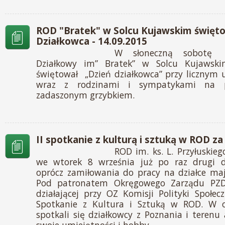
ROD "Bratek" w Solcu Kujawskim święt
Działkowca - 14.09.2015
W słoneczną sobotę 
Działkowy im” Bratek” w Solcu Kujawsk
świętował „Dzień działkowca” przy licznym 
wraz z rodzinami i sympatykami na 
zadaszonym grzybkiem.
II spotkanie z kulturą i sztuką w ROD za
ROD im. ks. L. Przyłuskie
we wtorek 8 września już po raz drugi d
oprócz zamiłowania do pracy na działce maj
Pod patronatem Okręgowego Zarządu PZD
działającej przy OZ Komisji Polityki Społe
Spotkanie z Kultura i Sztuką w ROD. W o
spotkali się działkowcy z Poznania i teren