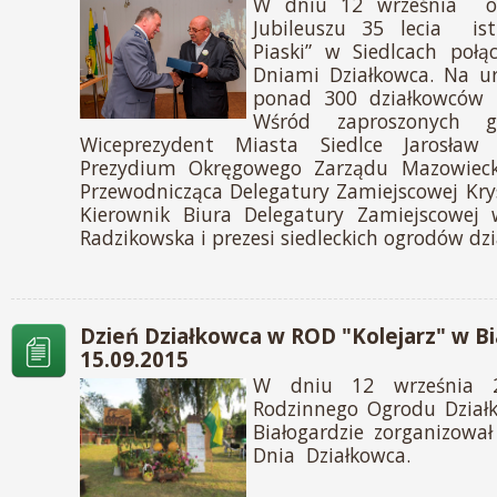
W dniu 12 września od
Jubileuszu 35 lecia ist
Piaski” w Siedlcach połą
Dniami Działkowca. Na ur
ponad 300 działkowców 
Wśród zaproszonych g
Wiceprezydent Miasta Siedlce Jarosław 
Prezydium Okręgowego Zarządu Mazowiecki
Przewodnicząca Delegatury Zamiejscowej Kr
Kierownik Biura Delegatury Zamiejscowej 
Radzikowska i prezesi siedleckich ogrodów dz
Dzień Działkowca w ROD "Kolejarz" w Bi
15.09.2015
W dniu 12 września 2
Rodzinnego Ogrodu Działk
Białogardzie zorganizowa
Dnia Działkowca.