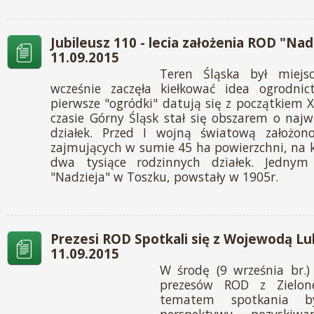
Jubileusz 110 - lecia założenia ROD "Nad
11.09.2015
Teren Śląska był miejs
wcześnie zaczęła kiełkować idea ogrodni
pierwsze "ogródki" datują się z początkiem 
czasie Górny Śląsk stał się obszarem o najwi
działek. Przed I wojną światową założo
zajmujących w sumie 45 ha powierzchni, na k
dwa tysiące rodzinnych działek. Jedny
"Nadzieja" w Toszku, powstały w 1905r.
Prezesi ROD Spotkali się z Wojewodą Lu
11.09.2015
W środę (9 września br.)
prezesów ROD z Zielon
tematem spotkania by