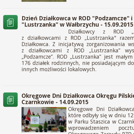
Dzień Działkowca w ROD "Podzamcze" i
"Lustrzanka" w Wałbrzychu - 15.09.2015
Działkowcy z ROD „P
z działkowcami z ROD „Lustrzanka" razem
Działkowca. Z inicjatywą zorganizowania ws
z działkowcami z ROD „Lustrzanka” wys
„Podzamcze”. ROD „Lustrzanka” jest mały
176 działek rodzinnych, nie posiadającym d
innych możliwości lokalowych.
Okręgowe Dni Działkowca Okręgu Pilsk
Czarnkowie - 14.09.2015
Okręgowe Dni Działkowca
które odbyły się w dniu 1
w Parku Staszica w Czarnk
wprowadzeniem poczt