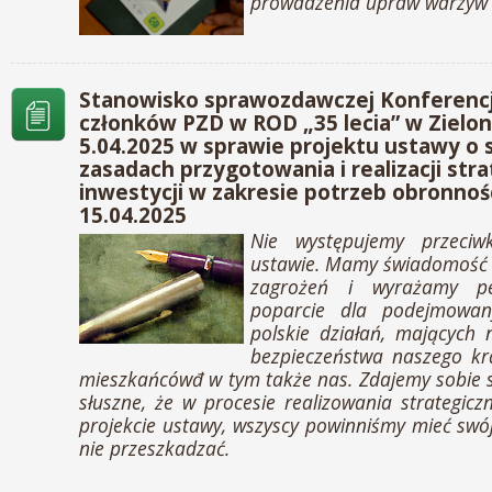
prowadzenia upraw warzyw 
Stanowisko sprawozdawczej Konferencj
członków PZD w ROD „35 lecia” w Zielon
5.04.2025 w sprawie projektu ustawy o
zasadach przygotowania i realizacji str
inwestycji w zakresie potrzeb obronnoś
15.04.2025
Nie występujemy przeciw
ustawie. Mamy świadomoś
zagrożeń i wyrażamy pe
poparcie dla podejmowan
polskie działań, mających
bezpieczeństwa naszego kra
mieszkańcówđ w tym także nas. Zdajemy sobie 
słuszne, że w procesie realizowania strategicz
projekcie ustawy, wszyscy powinniśmy mieć swój
nie przeszkadzać.