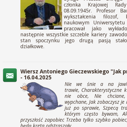
członka Krajowej Rad
08.09.1945r. Profesor Ba
wykształcenia filozof,
naukowym Uniwersytetu 
pracował jako wykład
następnie wszystkie szczeble kariery zawodo
stan spoczynku jego drugą pasją stało
działkowe.
Wiersz Antoniego Gieczewskiego "Jak p
- 16.04.2025
Nie we śnie a na jaw
trawie,
Charakterystyczne 
nie obce,
Nie chcian
wypchane,
Jak zobaczysz je
już po sprawie,
Szpecą tr
którym często bywam,
A
przyszłość zapobiec
Trzeba tylko szybko pobie
będą kreta odstraszały...