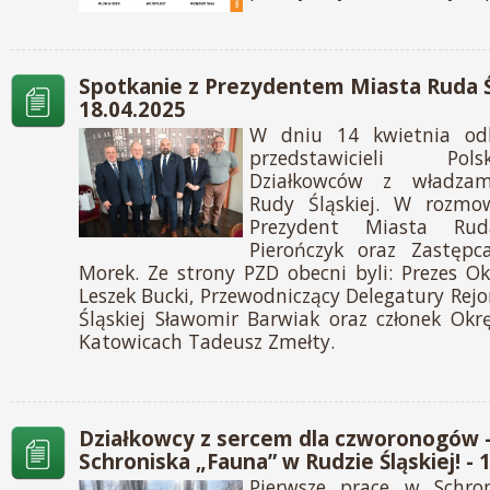
Spotkanie z Prezydentem Miasta Ruda Ś
18.04.2025
W dniu 14 kwietnia odb
przedstawicieli Pol
Działkowców z władza
Rudy Śląskiej. W rozmow
Prezydent Miasta Rud
Pierończyk oraz Zastępc
Morek. Ze strony PZD obecni byli: Prezes O
Leszek Bucki, Przewodniczący Delegatury Rej
Śląskiej Sławomir Barwiak oraz członek Ok
Katowicach Tadeusz Zmełty.
Działkowcy z sercem dla czworonogów
Schroniska „Fauna” w Rudzie Śląskiej! - 
Pierwsze prace w Schron