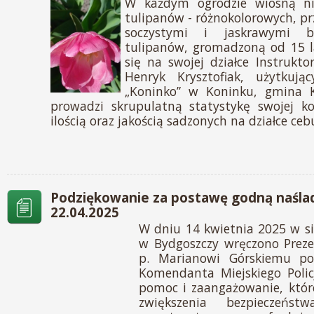
W każdym ogrodzie wiosną n
tulipanów - różnokolorowych, pr
soczystymi i jaskrawymi ba
tulipanów, gromadzoną od 15 l
się na swojej działce Instrukt
Henryk Krysztofiak, użytkuj
„Koninko” w Koninku, gmina K
prowadzi skrupulatną statystykę swojej ko
ilością oraz jakością sadzonych na działce cebu
Podziękowanie za postawę godną naśla
22.04.2025
W dniu 14 kwietnia 2025 w s
w Bydgoszczy wręczono Prez
p. Marianowi Górskiemu po
Komendanta Miejskiego Polic
pomoc i zaangażowanie, które
zwiększenia bezpieczeńs