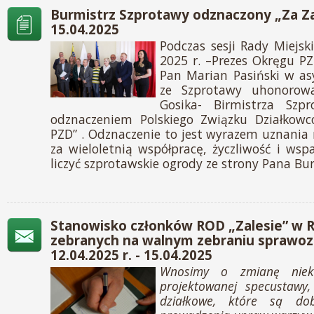
Burmistrz Szprotawy odznaczony „Za Zas
15.04.2025
Podczas sesji Rady Miejsk
2025 r. –Prezes Okręgu PZ
Pan Marian Pasiński w as
ze Szprotawy uhonorow
Gosika- Birmistrza Szp
odznaczeniem Polskiego Związku Działkowc
PZD” . Odznaczenie to jest wyrazem uznania
za wieloletnią współpracę, życzliwość i wsp
liczyć szprotawskie ogrody ze strony Pana Bu
Stanowisko członków ROD „Zalesie” w 
zebranych na walnym zebraniu sprawo
12.04.2025 r. - 15.04.2025
Wnosimy o zmianę nieko
projektowanej specustawy,
działkowe, które są d