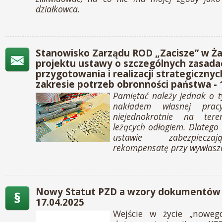
działkowca.
Stanowisko Zarządu ROD „Zacisze” w Ż
projektu ustawy o szczególnych zasada
przygotowania i realizacji strategicznyc
zakresie potrzeb obronności państwa - 
Pamiętać należy jednak o t
nakładem własnej prac
niejednokrotnie na tere
leżących odłogiem. Dlateg
ustawie zabezpiecza
rekompensatę przy wywłaszc
Nowy Statut PZD a wzory dokumentów 
17.04.2025
Wejście w życie „noweg