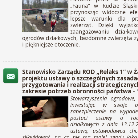
„Fauna” w Rudzie Śląski
przynosząc widoczne efe
lepsze warunki dla pr
zwierząt. Dzięki wyjątk
zaangażowaniu działko
ogrodów działkowych, bezdomne zwierzęta zys
i piękniejsze otoczenie.
Stanowisko Zarządu ROD „Relaks 1” w Ż
projektu ustawy o szczególnych zasada
przygotowania i realizacji strategicznyc
zakresie potrzeb obronności państwa - 
Stowarzyszenia ogrodowe,
inwestując w swoje o
zabezpieczenie na wypade
postaci ustawy o rod
działkowych z dnia 13.12.
ustawą, ustawodawca chc
zlikwidować, na co nie ma mojej zgody jak