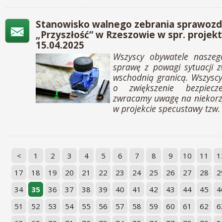
Stanowisko walnego zebrania sprawoz
„Przyszłość” w Rzeszowie w spr. proje
15.04.2025
Wszyscy obywatele naszeg
sprawę z powagi sytuacji 
wschodnią granicą. Wszysc
o zwiększenie bezpiecz
zwracamy uwagę na niekorz
w projekcie specustawy tzw.
<
1
2
3
4
5
6
7
8
9
10
11
1
17
18
19
20
21
22
23
24
25
26
27
28
2
34
35
36
37
38
39
40
41
42
43
44
45
4
51
52
53
54
55
56
57
58
59
60
61
62
6