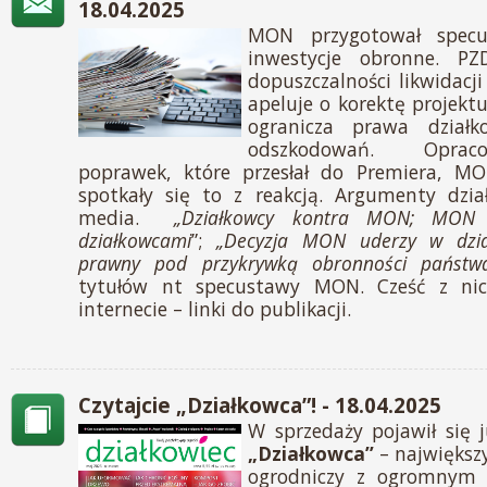
18.04.2025
MON przygotował specu
inwestycje obronne. PZ
dopuszczalności likwidacji
apeluje o korektę projekt
ogranicza prawa dział
odszkodowań. Opraco
poprawek, które przesłał do Premiera, M
spotkały się to z reakcją. Argumenty dzia
media.
„Działkowcy kontra MON; MON 
działkowcami
”;
„Decyzja MON uderzy w dzia
prawny pod przykrywką obronności państw
tytułów nt specustawy MON. Cześć z ni
internecie – linki do publikacji.
Czytajcie „Działkowca”! - 18.04.2025
W sprzedaży pojawił się 
„Działkowca”
– największ
ogrodniczy z ogromnym