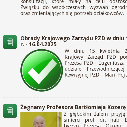
konsultacji, które miały na celu dostoso
Związku do współczesnych wyzwań ogrodn
oraz zmieniających się potrzeb działkowców.
Obrady Krajowego Zarządu PZD w dniu 1
r. - 16.04.2025
W dniu 15 kwietnia 2
Krajowy Zarząd PZD po
Prezesa PZD - Eugeniusza 
udziale Przewodniczącej
Rewizyjnej PZD – Marii Fojt
Żegnamy Profesora Bartłomieja Kozerę 
Z głębokim żalem przyję
śmierci prof. dr. hab. B
byłego Prezesa Okręgu 