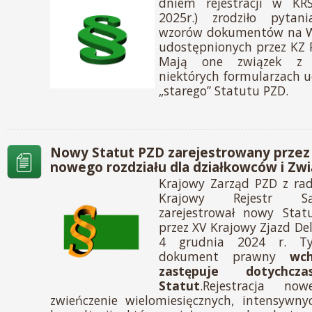
dniem rejestracji w KRS
2025r.) zrodziło pytan
wzorów dokumentów na W
udostępnionych przez KZ
Mają one związek z 
niektórych formularzach u
„starego” Statutu PZD.
Nowy Statut PZD zarejestrowany przez 
nowego rozdziału dla działkowców i Zwi
Krajowy Zarząd PZD z rad
Krajowy Rejestr Sąd
zarejestrował nowy Stat
przez XV Krajowy Zjazd D
4 grudnia 2024 r. 
dokument prawny
wc
zastępuje dotychcza
Statut
.Rejestracja n
zwieńczenie wielomiesięcznych, intensywny