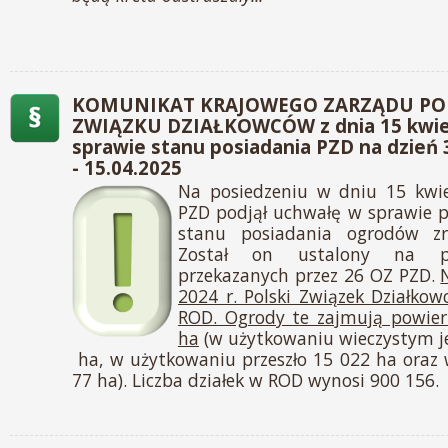
KOMUNIKAT KRAJOWEGO ZARZĄDU PO
ZWIĄZKU DZIAŁKOWCÓW z dnia 15 kwiet
sprawie stanu posiadania PZD na dzień 3
- 15.04.2025
Na posiedzeniu w dniu 15 kwi
PZD podjął uchwałę w sprawie p
stanu posiadania ogrodów z
Został on ustalony na p
przekazanych przez 26 OZ PZD.
2024 r. Polski Związek Działko
ROD. Ogrody te zajmują powier
ha
(w użytkowaniu wieczystym j
ha, w użytkowaniu przeszło 15 022 ha oraz
77 ha). Liczba działek w ROD wynosi 900 156.