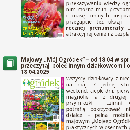
przekazywaniu wiedzy ogr
nim można m.in. przydatn
i masę cennych inspira
przegapcie też okazji
rocznej prenumeraty „
atrakcyjnej cenie i z bezp
Majowy „Mój Ogródek” – od 18.04 w spr
przeczytaj, poleć innym działkowcom i 
18.04.2025
Wszyscy działkowcy z niec
na maj. Z jednej stro
weekend, ciepłe dni, pierws
magnolie, a z drugiej
przymrozki i „zimni o
potrafią pokrzyżować n
działce – pełna mobil
majowym „Mojego Ogródka”
praktycznych wiosennych 