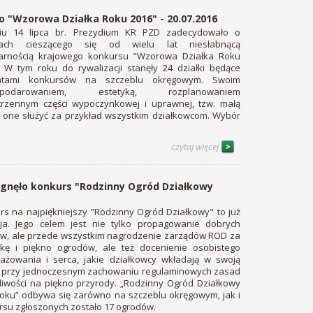
 "Wzorowa Działka Roku 2016" - 20.07.2016
u 14 lipca br. Prezydium KR PZD zadecydowało o
kach cieszącego się od wielu lat niesłabnącą
arnością krajowego konkursu "Wzorowa Działka Roku
. W tym roku do rywalizacji stanęły 24 działki będące
eatami konkursów na szczeblu okręgowym. Swoim
spodarowaniem, estetyką, rozplanowaniem
trzennym części wypoczynkowej i uprawnej, tzw. małą
gą one służyć za przykład wszystkim działkowcom. Wybór
czytaj więcej
ygnęło konkurs "Rodzinny Ogród Działkowy
rs na najpiękniejszy "Rodzinny Ogród Działkowy" to już
cja. Jego celem jest nie tylko propagowanie dobrych
w, ale przede wszystkim nagrodzenie zarządów ROD za
ykę i piękno ogrodów, ale też docenienie osobistego
ażowania i serca, jakie działkowcy wkładają w swoją
, przy jednoczesnym zachowaniu regulaminowych zasad
żliwości na piękno przyrody. „Rodzinny Ogród Działkowy
roku” odbywa się zarówno na szczeblu okręgowym, jak i
rsu zgłoszonych zostało 17 ogrodów.