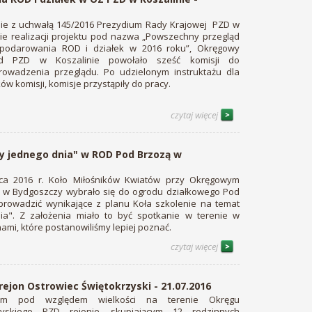
ie z uchwałą 145/2016 Prezydium Rady Krajowej PZD w
ie realizacji projektu pod nazwa „Powszechny przegląd
podarowania ROD i działek w 2016 roku”, Okręgowy
ąd PZD w Koszalinie powołało sześć komisji do
rowadzenia przeglądu. Po udzielonym instruktażu dla
ów komisji, komisje przystąpiły do pracy.
czytaj więcej
ty jednego dnia" w ROD Pod Brzozą w
pca 2016 r. Koło Miłośników Kwiatów przy Okręgowym
 w Bydgoszczy wybrało się do ogrodu działkowego Pod
prowadzić wynikające z planu Koła szkolenie na temat
nia". Z założenia miało to być spotkanie w terenie w
ami, które postanowiliśmy lepiej poznać.
czytaj więcej
ejon Ostrowiec Świętokrzyski - 21.07.2016
m pod względem wielkości na terenie Okręgu
rzyskiego PZD rejonie, skupiającym 12 rodzinnych