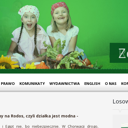
Z
PRAWO
KOMUNIKATY
WYDAWNICTWA
ENGLISH
O NAS
KO
Losow
y na Rodos, czyli działka jest modna -
a i Egipt nie, bo niebezpiecznie. W Chorwacji drogo,