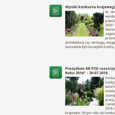
Wyniki konkursu krajowego
W dni
wyni
popul
2016"
laur
zago
przes
architekturą czy ekologią, mo
laureatów był niezwykle trudny.
Prezydium KR PZD rozstrz
Roku 2016" - 20.07.2016
Konku
trady
wzoró
estet
zaang
pracę
i wra
2016 
krajowym. W tym roku do konku