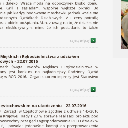
 i daleko. Wraca moda na odpoczynek blisko domu,
e. Grill z sąsiadami, wspólne większe pikniki. Bo
a nie jak kiedyś, hodowanie marchewki. Jednak wcale nie
odzinnych Ogródkach Działkowych. A i ceny potrafią
oraz obiekt pożądania. M.in. z uwagi na to, że działek nie
cz ekskluzywnym, mimo że ich posiadanie to także
czytaj więcej
Miękkich i Rękodzielnictwa z udziałem
owych - 22.07.2016
ach Święta Owoców Miękkich i Rękodzielnictwa w
wany jest konkurs na najładniejszy Rodzinny Ogród
ałkę w ROD 2016. Organizatorem imprezy jest Starostwo
czytaj więcej
ęstochowskim na ukończeniu - 22.07.2016
 Zarząd w Częstochowie zgodnie z uchwałą 145/2016
m Krajowej Rady PZD w sprawie realizacji projektu pod
owszechny przegląd zagospodarowania ROD i działek w
u”, powołał jedenaście komisji do przeprowadzenia