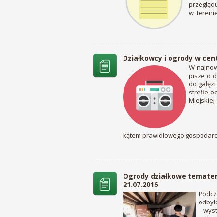
przegląd
w terenie
Działkowcy i ogrody w cen
W najnows
pisze o 
do gałęzi
strefie o
Miej
kątem prawidłowego gospodaro
Ogrody działkowe tematem
21.07.2016
Podcz
odby
wysta