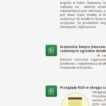
pogoda w Łebie niepewna, no
najlepiej na własnej działc
najważniejsza jest rekreacja, 
jest łatwo kupić działkę w R
zaskoczyć. Bo działki to teraz c
przybywa. Są produktem wrę
obowiązek i ciężka praca.
Kraśnickie Święto Owoców 
rodzinnych ogrodów działk
W ram
Kielcach corocznie organizo
Działkowy i najładniejszą dzi
Powiatowe w Kraśniku.
Przeglądy ROD w okręgu cz
Okręgowy
Prezydiu
nazwa „P
2016 rok