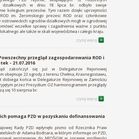
 działkowych w dniu 18 lipca br. odbyło swoje
nie kolegium prezesów. Tym razem dzięki uprzejmości
 ROD im. Żeromskiego prezesi ROD oraz członkowie
 ostrowieckich ogrodów działkowych mogli w ogrodowej
y omówić wszelkie sprawy i zagadnienia ważne z punktu
lokalnego ale także w skali województwa i całego kraju.
czytaj więcej
„Powszechny przegląd zagospodarowania ROD i
tek - 21.07.2016
gląd zakończył się już w Delegaturze Rejonowej
iem obejmuje 22 ogrody z terenu Chełma, Krasnegostawu,
st dobiega końca w Delegaturze Rejonowej w Zamościu
z przyjętym przez Prezydium OZ harmonogramem przeglądy
 się 10 sierpnia br.
czytaj więcej
ich pomaga PZD w pozyskaniu dofinansowania
ajowej Rady PZD wpłynęło pismo od Rzecznika Praw
telskich dr Adama Bodnara, w którym informuje on PZD,
ierował wystąpienie do NFOŚiGW w sprawie możliwości