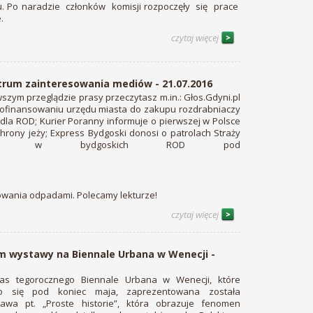
u. Po naradzie członków komisji rozpoczęły się prace
.
czytaj więcej
trum zainteresowania mediów - 21.07.2016
zym przeglądzie prasy przeczytasz m.in.: Głos.Gdyni.pl
dofinansowaniu urzędu miasta do zakupu rozdrabniaczy
 dla ROD; Kurier Poranny informuje o pierwszej w Polsce
chrony jeży; Express Bydgoski donosi o patrolach Straży
skiej w bydgoskich ROD pod
wania odpadami. Polecamy lekturze!
czytaj więcej
 wystawy na Biennale Urbana w Wenecji -
as tegorocznego Biennale Urbana w Wenecji, które
ło się pod koniec maja, zaprezentowana została
wa pt. „Proste historie”, która obrazuje fenomen