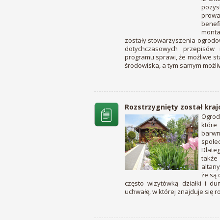
pozy
prowa
benef
montaż
zostały stowarzyszenia ogrodo
dotychczasowych przepisów
programu sprawi, że możliwe st
środowiska, a tym samym możli
Rozstrzygnięty został kra
Ogrody
które
barwne
społe
Dlate
także
altany
że są
często wizytówką działki i du
uchwałę, w której znajduje się r