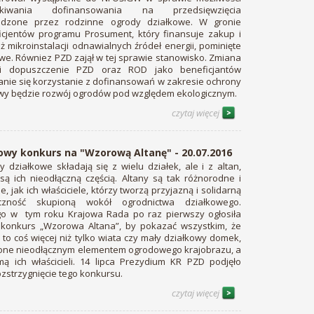
skiwania dofinansowania na przedsięwzięcia
dzone przez rodzinne ogrody działkowe. W gronie
icjentów programu Prosument, który finansuje zakup i
 mikroinstalacji odnawialnych źródeł energii, pominięte
we. Równiez PZD zajął w tej sprawie stanowisko. Zmiana
 i dopuszczenie PZD oraz ROD jako beneficjantów
anie się korzystanie z dofinansowań w zakresie ochrony
wy będzie rozwój ogrodów pod względem ekologicznym.
czytaj więcej
jowy konkurs na "Wzorową Altanę" - 20.07.2016
 działkowe składają się z wielu działek, ale i z altan,
 są ich nieodłączną częścią. Altany są tak różnorodne i
, jak ich właściciele, którzy tworzą przyjazną i solidarną
czność skupioną wokół ogrodnictwa działkowego.
go w tym roku Krajowa Rada po raz pierwszy ogłosiła
 konkurs „Wzorowa Altana”, by pokazać wszystkim, że
 to coś więcej niż tylko wiata czy mały działkowy domek,
 one nieodłącznym elementem ogrodowego krajobrazu, a
mą ich właścicieli. 14 lipca Prezydium KR PZD podjęło
ozstrzygnięcie tego konkursu.
czytaj więcej