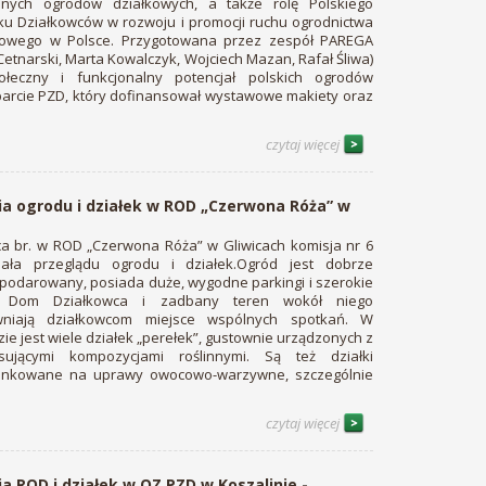
nnych ogrodów działkowych, a także rolę Polskiego
ku Działkowców w rozwoju i promocji ruchu ogrodnictwa
kowego w Polsce. Przygotowana przez zespół PAREGA
Cetnarski, Marta Kowalczyk, Wojciech Mazan, Rafał Śliwa)
łeczny i funkcjonalny potencjał polskich ogrodów
sparcie PZD, który dofinansował wystawowe makiety oraz
czytaj więcej
a ogrodu i działek w ROD „Czerwona Róża” w
pca br. w ROD „Czerwona Róża” w Gliwicach komisja nr 6
ała przeglądu ogrodu i działek.Ogród jest dobrze
podarowany, posiada duże, wygodne parkingi i szerokie
e. Dom Działkowca i zadbany teren wokół niego
niają działkowcom miejsce wspólnych spotkań. W
ie jest wiele działek „perełek”, gustownie urządzonych z
esującymi kompozycjami roślinnymi. Są też działki
unkowane na uprawy owocowo-warzywne, szczególnie
czytaj więcej
 ROD i działek w OZ PZD w Koszalinie -