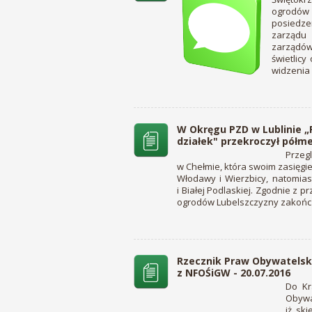
ogrodów
posiedze
zarządu
zarządów
świetlic
widzenia 
W Okręgu PZD w Lublinie 
działek" przekroczył półme
Prze
w Chełmie, która swoim zasięg
Włodawy i Wierzbicy, natomia
i Białej Podlaskiej. Zgodnie 
ogrodów Lubelszczyzny zakończą
Rzecznik Praw Obywatelsk
z NFOŚiGW - 20.07.2016
Do Kr
Obywa
iż sk