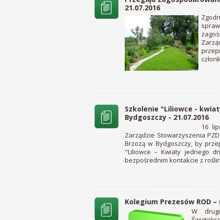
21.07.2016
Zgodn
spraw
zagos
Zarz
przep
członk
Szkolenie "Liliowce - kwia
Bydgoszczy - 21.07.2016
16 li
Zarządzie Stowarzyszenia PZD
Brzozą w Bydgoszczy, by prze
"Liliowce – Kwiaty jednego d
bezpośrednim kontakcie z roślin
Kolegium Prezesów ROD – r
W drugi
Świętok