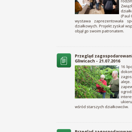
rodzi
Związ
dział
(Paul 
wystawa zaprezentowała spo
działkowych. Projekt zyskał w
objął go swoim patronatem.
Przegląd zagospodarowani
Gliwicach - 21.07.2016
16 li
dokon
zagos
alej
zapew
ogrodz
inter
ukier
wśród starszych działkowców.
Przegląd zagospodarowania