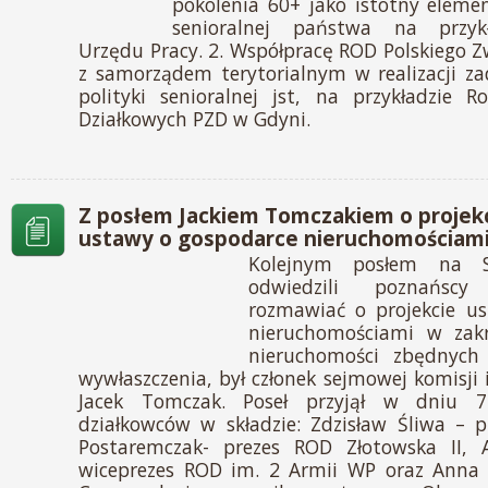
pokolenia 60+ jako istotny element
senioralnej państwa na przyk
Urzędu Pracy. 2. Współpracę ROD Polskiego 
z samorządem terytorialnym w realizacji z
polityki senioralnej jst, na przykładzie 
Działkowych PZD w Gdyni.
Z posłem Jackiem Tomczakiem o projekc
ustawy o gospodarce nieruchomościami 
Kolejnym posłem na S
odwiedzili poznańscy
rozmawiać o projekcie u
nieruchomościami w zakr
nieruchomości zbędnych d
wywłaszczenia, był członek sejmowej komisji 
Jacek Tomczak. Poseł przyjął w dniu 7
działkowców w składzie: Zdzisław Śliwa – p
Postaremczak- prezes ROD Złotowska II, A
wiceprezes ROD im. 2 Armii WP oraz Anna