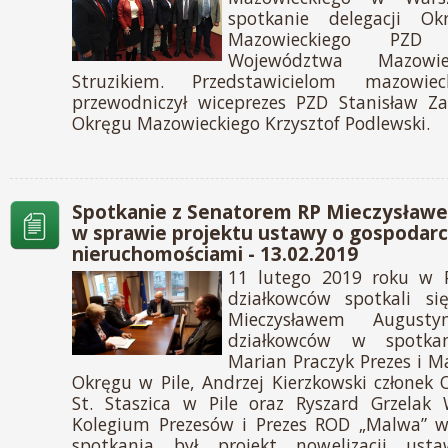
spotkanie delegacji O
Mazowieckiego PZD
Województwa Mazowi
Struzikiem. Przedstawicielom mazowiec
przewodniczył wiceprezes PZD Stanisław Z
Okręgu Mazowieckiego Krzysztof Podlewski.
Spotkanie z Senatorem RP Mieczysła
w sprawie projektu ustawy o gospodar
nieruchomościami - 13.02.2019
11 lutego 2019 roku w Pi
działkowców spotkali s
Mieczysławem August
działkowców w spotkan
Marian Praczyk Prezes i M
Okręgu w Pile, Andrzej Kierzkowski członek 
St. Staszica w Pile oraz Ryszard Grzelak 
Kolegium Prezesów i Prezes ROD „Malwa” w
spotkania był projekt nowelizacji ust