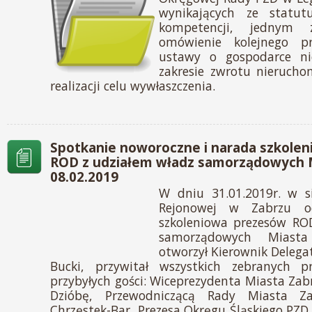
wynikających ze stat
kompetencji, jednym
omówienie kolejnego pro
ustawy o gospodarce n
zakresie zwrotu nierucho
realizacji celu wywłaszczenia.
Spotkanie noworoczne i narada szkole
ROD z udziałem władz samorządowych M
08.02.2019
W dniu 31.01.2019r. w si
Rejonowej w Zabrzu o
szkoleniowa prezesów RO
samorządowych Miasta
otworzył Kierownik Delega
Bucki, przywitał wszystkich zebranych 
przybyłych gości: Wiceprezydenta Miasta Zab
Dzióbę, Przewodniczącą Rady Miasta Za
Chrzęstek-Bar, Prezesa Okręgu Śląskiego PZ