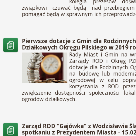
kolegia prezesów doświ
związkowi czuwać będą nad przebiegiem
pomagać będą w sprawnym ich przeprowadz
Pierwsze dotacje z Gmin dla Rodzinny
Działkowych Okręgu Pilskiego w 2019 ro
Rady Miast i Gmin na wni
Zarządy ROD i Okręg PZD
dotacje dla Rodzinnych O
na budowę lub moderniza
ogrodowej w celu pop
korzystania z ROD przez
zwiększenie dostępności społeczności loka
ogrodów działkowych.
Zarząd ROD "Gajówka" z Wodzisławia Śl
spotkaniu z Prezydentem Miasta - 15.0