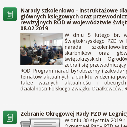
Narady szkoleniowo - instruktażowe dla
głównych księgowych oraz przewodnicz
rewizyjnych ROD w województwie święt
08.02.2019
W dniu 5 lutego br. w
Świętokrzyskiego PZD w K
narada szkoleniowo-i
skarbników oraz głów
świętokrzyskich Ogrod
zebrali się przewodniczący
ROD. Program narad był obszerny i zakładał p
tematów aktualnych z punktu widzenia powyż
także ważnych aktualności i obecnych
działalności Polskiego Związku Działkowców, 
Zebranie Okręgowej Rady PZD w Legnicy
W dniu 30 stycznia 2019 r.
Okręgowej Rady PZD w Leg