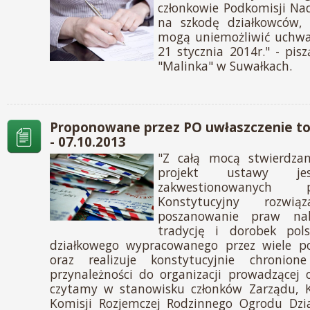
członkowie Podkomisji Nad
na szkodę działkowców, 
mogą uniemożliwić uchwa
21 stycznia 2014r." - pis
"Malinka" w Suwałkach.
Proponowane przez PO uwłaszczenie to
- 07.10.2013
"Z całą mocą stwierdzam
projekt ustawy j
zakwestionowanych 
Konstytucyjny rozwią
poszanowanie praw nab
tradycję i dorobek pols
działkowego wypracowanego przez wiele p
oraz realizuje konstytucyjnie chronio
przynależności do organizacji prowadzącej 
czytamy w stanowisku członków Zarządu, Ko
Komisji Rozjemczej Rodzinnego Ogrodu Dz