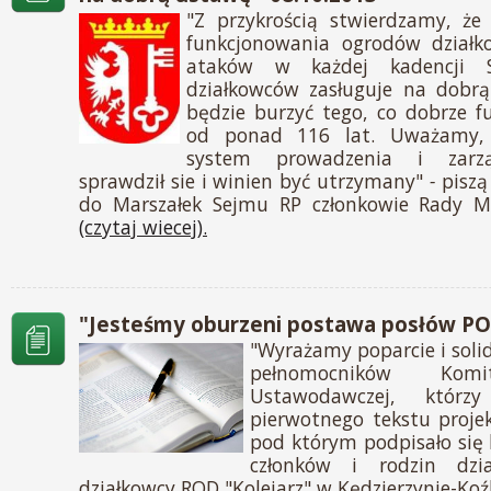
"Z przykrością stwierdzamy, że
funkcjonowania ogrodów działk
ataków w każdej kadencji 
działkowców zasługuje na dobrą
będzie burzyć tego, co dobrze f
od ponad 116 lat. Uważamy, 
system prowadzenia i zarz
sprawdził sie i winien być utrzymany"
-
piszą
do Marszałek Sejmu RP członkowie Rady Mi
(czytaj wiecej).
"Jesteśmy oburzeni postawa posłów PO"
"Wyrażamy poparcie i soli
pełnomocników Komit
Ustawodawczej, którz
pierwotnego tekstu proje
pod którym podpisało się 
członków i rodzin dzi
działkowcy ROD "Kolejarz" w Kędzierzynie-Koź