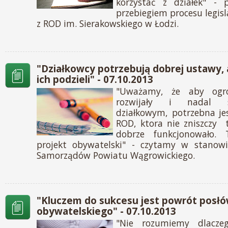
korzystać z działek" - p
przebiegiem procesu legis
z ROD im. Sierakowskiego w Łodzi.
"Działkowcy potrzebują dobrej ustawy, a
ich podzieli" - 07.10.2013
"Uważamy, że aby ogro
rozwijały i nadal s
działkowym, potrzebna j
ROD, ktora nie zniszczy 
dobrze funkcjonowało.
projekt obywatelski" - czytamy w stanowis
Samorządów Powiatu Wągrowickiego.
"Kluczem do sukcesu jest powrót posłó
obywatelskiego" - 07.10.2013
"Nie rozumiemy dlacze