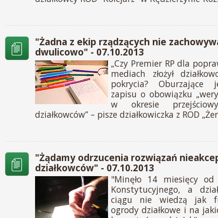
"Żadna z ekip rządzących nie zachowywa
dwulicowo" - 07.10.2013
„Czy Premier RP dla popr
mediach złożył działkow
pokrycia? Oburzające 
zapisu o obowiązku „weryf
w okresie przejścio
działkowców” – pisze działkowiczka z ROD „Że
"Żądamy odrzucenia rozwiązań nieakce
działkowców" - 07.10.2013
"Minęło 14 miesięcy od
Konstytucyjnego, a dzi
ciągu nie wiedzą jak 
ogrody działkowe i na ja