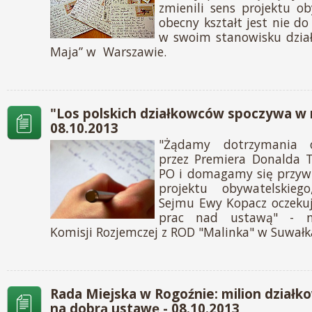
zmienili sens projektu ob
obecny kształt jest nie do 
w swoim stanowisku dział
Maja” w Warszawie.
"Los polskich działkowców spoczywa w 
08.10.2013
"Żądamy dotrzymania o
przez Premiera Donalda 
PO i domagamy się przyw
projektu obywatelskiego
Sejmu Ewy Kopacz oczekuj
prac nad ustawą" - na
Komisji Rozjemczej z ROD "Malinka" w Suwałk
Rada Miejska w Rogoźnie: milion działk
na dobrą ustawę - 08.10.2013