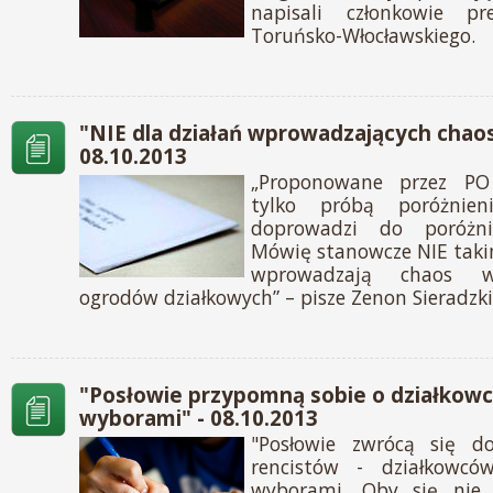
napisali członkowie 
Toruńsko-Włocławskiego.
"NIE dla działań wprowadzających chao
08.10.2013
„Proponowane przez PO 
tylko próbą poróżnien
doprowadzi do poróżni
Mówię stanowcze NIE taki
wprowadzają chaos w
ogrodów działkowych” – pisze Zenon Sieradzk
"Posłowie przypomną sobie o działkow
wyborami" - 08.10.2013
"Posłowie zwrócą się 
rencistów - działkowc
wyborami. Oby się nie r