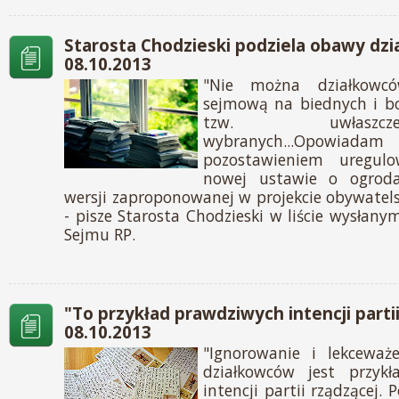
Starosta Chodzieski podziela obawy dz
08.10.2013
"Nie można działkowcó
sejmową na biednych i b
tzw. uwłaszc
wybranych...Opow
pozostawieniem uregu
nowej ustawie o ogrod
wersji zaproponowanej w projekcie obywate
- pisze Starosta Chodzieski w liście wysłany
Sejmu RP.
"To przykład prawdziwych intencji partii
08.10.2013
"Ignorowanie i lekceważe
działkowców jest przyk
intencji partii rządzącej. 