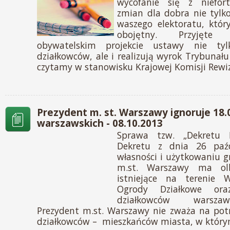
wycofanie się z niefort
zmian dla dobra nie tylko
waszego elektoratu, któr
obojętny. Przyjęte
obywatelskim projekcie ustawy nie tylk
działkowców, ale i realizują wyrok Trybunału
czytamy w stanowisku Krajowej Komisji Rewiz
Prezydent m. st. Warszawy ignoruje 18
warszawskich - 08.10.2013
Sprawa tzw. „Dekretu Bi
Dekretu z dnia 26 paźd
własności i użytkowaniu 
m.st. Warszawy ma ol
istniejące na terenie 
Ogrody Działkowe ora
działkowców warszaw
Prezydent m.st. Warszawy nie zważa na pot
działkowców – mieszkańców miasta, w który