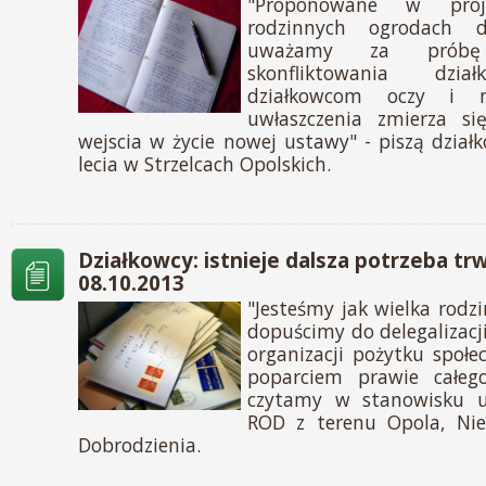
"Proponowane w proj
rodzinnych ogrodach d
uważamy za próbę 
skonfliktowania dzia
działkowcom oczy i n
uwłaszczenia zmierza si
wejscia w życie nowej ustawy" - piszą dział
lecia w Strzelcach Opolskich.
Działkowcy: istnieje dalsza potrzeba tr
08.10.2013
"Jesteśmy jak wielka rodzi
dopuścimy do delegalizacj
organizacji pożytku społec
poparciem prawie całego
czytamy w stanowisku u
ROD z terenu Opola, Nie
Dobrodzienia.