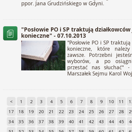
ppor. Jana Grudzińskiego w Gdyni.
"Posłowie PO i SP traktują działkowców 
konieczne" - 07.10.2013
"Posłowie PO i SP traktują
konieczne, które należy
zawsze. Potrzebni jeste
wyborów, a po osiągn
przestać nas słuchać" -
Marszałek Sejmu Karol Woj
<
1
2
3
4
5
6
7
8
9
10
11
1
17
18
19
20
21
22
23
24
25
26
27
28
2
34
35
36
37
38
39
40
41
42
43
44
45
4
51
52
53
54
55
56
57
58
59
60
61
62
6