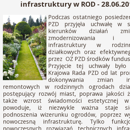
infrastruktury w ROD - 28.06.2
Podczas ostatniego posiedze
PZD przyjęła uchwałę w sp
kierunków działań zmi
zmodernizowania i un
infrastruktury w rodzi
działkowych oraz efektywne
przez OZ PZD środków fundu
Przyjęcie tej uchwały było
Krajowa Rada PZD od lat pro
dokonywania zmian in
remontowych w rodzinnych ogrodach dzia
postępujący rozwój miast, poprawa jakości ż
także wzrost świadomości estetycznej w 
powoduje, iż niezwykle ważna staje si
podnoszenia wizerunku ogrodów, poprzez w
nowoczesną infrastrukturę. Tylko funkc
nowoczesnych rozwiązań technicznych infra