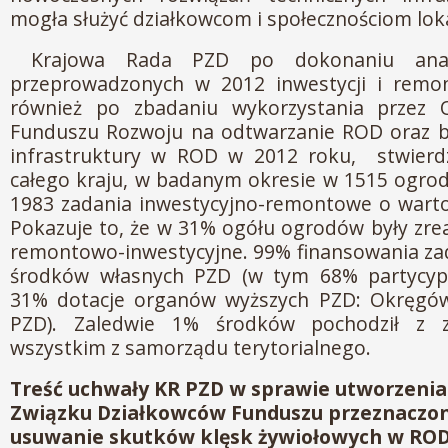
mogła służyć działkowcom i społecznościom lo
Krajowa Rada PZD po dokonaniu anali
przeprowadzonych w 2012 inwestycji i rem
również po zbadaniu wykorzystania przez
Funduszu Rozwoju na odtwarzanie ROD oraz 
infrastruktury w ROD w 2012 roku, stwierdzi
całego kraju, w badanym okresie w 1515 ogro
1983 zadania inwestycyjno-remontowe o wartoś
Pokazuje to, że w 31% ogółu ogrodów były zre
remontowo-inwestycyjne. 99% finansowania za
środków własnych PZD (w tym 68% partycypa
31% dotacje organów wyższych PZD: Okręgów
PZD). Zaledwie 1% środków pochodził z z
wszystkim z samorządu terytorialnego.
Treść uchwały KR PZD
w sprawie utworzenia
Związku Działkowców Funduszu przeznaczo
usuwanie skutków klęsk żywiołowych w RO