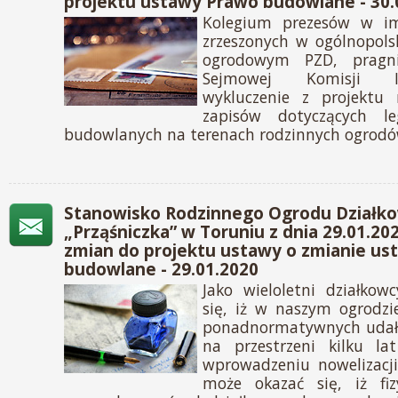
projektu ustawy Prawo budowlane - 30.
Kolegium prezesów w im
zrzeszonych w ogólnopols
ogrodowym PZD, pragn
Sejmowej Komisji In
wykluczenie z projektu 
zapisów dotyczących leg
budowlanych na terenach rodzinnych ogrodó
Stanowisko Rodzinnego Ogrodu Działk
„Prząśniczka” w Toruniu z dnia 29.01.20
zmian do projektu ustawy o zmianie u
budowlane - 29.01.2020
Jako wieloletni działkow
się, iż w naszym ogrodz
ponadnormatywnych udało
na przestrzeni kilku la
wprowadzeniu nowelizacj
może okazać się, iż fiz