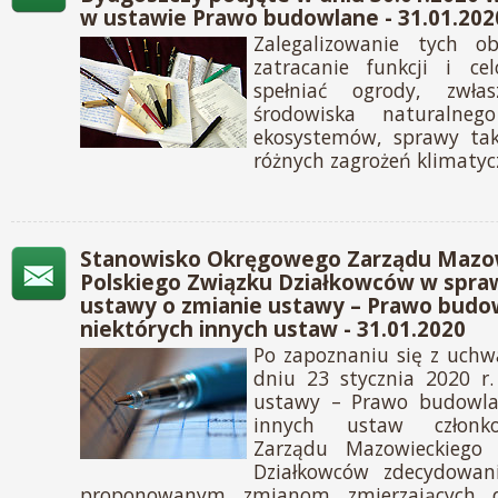
w ustawie Prawo budowlane - 31.01.202
Zalegalizowanie tych o
zatracanie funkcji i ce
spełniać ogrody, zwła
środowiska naturalne
ekosystemów, sprawy tak
różnych zagrożeń klimaty
Stanowisko Okręgowego Zarządu Mazo
Polskiego Związku Działkowców w spraw
ustawy o zmianie ustawy – Prawo budo
niektórych innych ustaw - 31.01.2020
Po zapoznaniu się z uchw
dniu 23 stycznia 2020 r
ustawy – Prawo budowlan
innych ustaw członk
Zarządu Mazowieckiego 
Działkowców zdecydowani
proponowanym zmianom zmierzających do