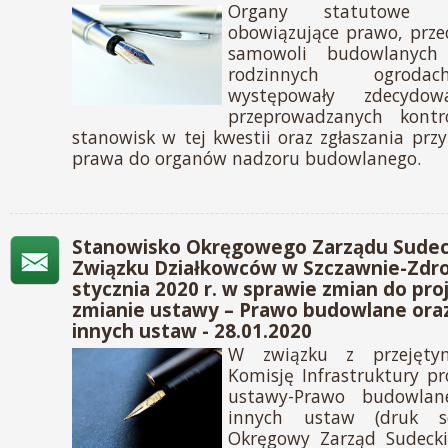
Organy statutowe P
obowiązujące prawo, przec
samowoli budowlanych
rodzinnych ogrodac
występowały zdecydo
przeprowadzanych kontr
stanowisk w tej kwestii oraz zgłaszania pr
prawa do organów nadzoru budowlanego.
Stanowisko Okręgowego Zarządu Sudec
Związku Działkowców w Szczawnie-Zdroj
stycznia 2020 r. w sprawie zmian do pr
zmianie ustawy – Prawo budowlane ora
innych ustaw - 28.01.2020
W związku z przejęty
Komisję Infrastruktury pr
ustawy-Prawo budowlan
innych ustaw (druk s
Okręgowy Zarząd Sudecki