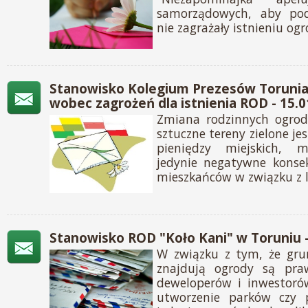
samorządowych, aby po
nie zagrażały istnieniu og
Stanowisko Kolegium Prezesów Toruni
wobec zagrożeń dla istnienia ROD - 15.0
Zmiana rodzinnych ogrod
sztuczne tereny zielone 
pieniędzy miejskich, 
jedynie negatywne konsek
mieszkańców w związku z 
Stanowisko ROD "Koło Kani" w Toruniu -
W związku z tym, że grun
znajdują ogrody są pra
deweloperów i inwestoró
utworzenie parków czy 