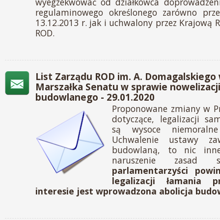
wyegzekwować od działkowca doprowadzeni
regulaminowego określonego zarówno prz
13.12.2013 r. jak i uchwalony przez Krajową
ROD.
List Zarządu ROD im. A. Domagalskiego
Marszałka Senatu w sprawie nowelizacj
budowlanego - 29.01.2020
Proponowane zmiany w P
dotyczące, legalizacji s
są wysoce niemoralne
Uchwalenie ustawy zawi
budowlaną, to nic inn
naruszenie zasad s
parlamentarzyści powi
legalizacji łamania
interesie jest wprowadzona abolicja budo