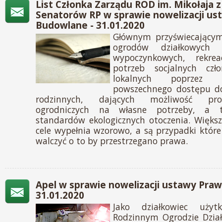
List Członka Zarządu ROD im. Mikołaja 
Senatorów RP w sprawie nowelizacji u
Budowlane - 31.01.2020
Głównym przyświecającym
ogrodów działkowych j
wypoczynkowych, rekre
potrzeb socjalnych czło
lokalnych poprzez 
powszechnego dostępu do
rodzinnych, dających możliwość pr
ogrodniczych na własne potrzeby, a ta
standardów ekologicznych otoczenia. Więks
cele wypełnia wzorowo, a są przypadki które
walczyć o to by przestrzegano prawa.
Apel w sprawie nowelizacji ustawy Pra
31.01.2020
Jako działkowiec użyt
Rodzinnym Ogrodzie Dzia