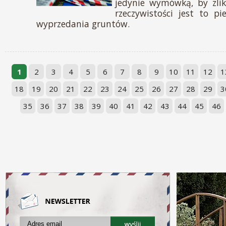
jedynie wymówką, by zli
rzeczywistości jest to p
wyprzedania gruntów.
1
2
3
4
5
6
7
8
9
10
11
12
1
18
19
20
21
22
23
24
25
26
27
28
29
3
35
36
37
38
39
40
41
42
43
44
45
46