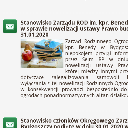
Stanowisko Zarządu ROD im. kpr. Bene
w sprawie nowelizacji ustawy Prawo bu
31.01.2020
Zarząd Rodzinnego Ogrod
kpr. Benedy w Bydgos
niepokojem przyjął infor
przez Sejm RP w dniu
nowelizacji ustawy Pr
której miedzy innymi pr
dotyczące zalegalizowania samowoli
wyłączania z tej nowelizacji Rodzinnych Ogro
w konsekwencji prowadzi bezpośrednio do
ogrodach ponadnormatywnych altan działko
Stanowisko członków Okręgowego Zar
Bydgoszczy podjęte w dniu 30.01.2020 