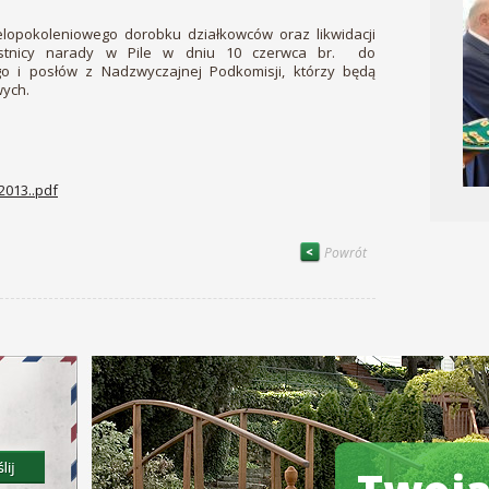
elopokoleniowego dorobku działkowców oraz likwidacji
zestnicy narady w Pile w dniu 10 czerwca br. do
o i posłów z Nadzwyczajnej Podkomisji, którzy będą
wych.
2013..pdf
Powrót