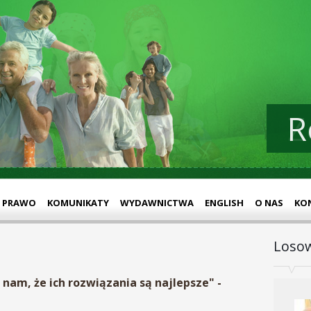
R
Z
PRAWO
KOMUNIKATY
WYDAWNICTWA
ENGLISH
O NAS
KO
Losow
am, że ich rozwiązania są najlepsze" -