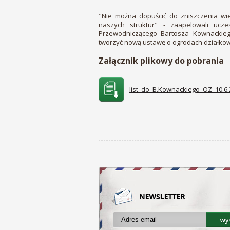
"Nie można dopuścić do zniszczenia wi
naszych struktur" - zaapelowali uc
Przewodniczącego Bartosza Kownackieg
tworzyć nową ustawę o ogrodach działko
Załącznik plikowy do pobrania
list_do_B.Kownackiego_OZ_10.6.