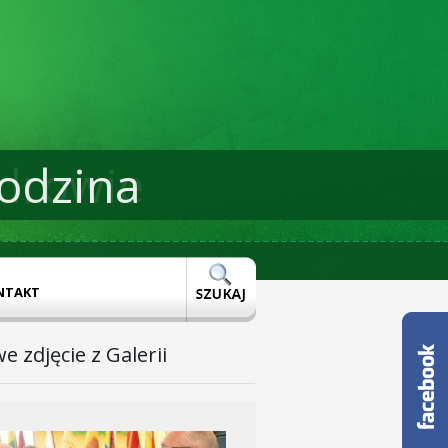
odzina
drowie
NTAKT
e zdjęcie z Galerii