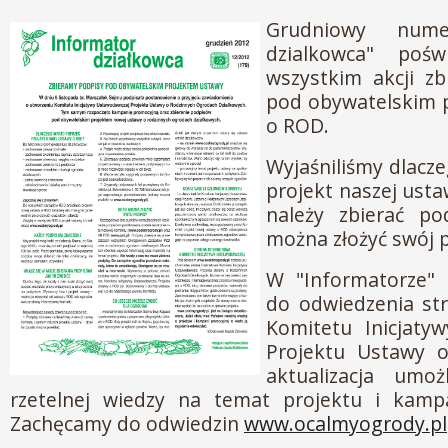
Grudniowy nume
dzialkowca" pośw
wszystkim akcji z
pod obywatelskim 
o ROD.
Wyjaśniliśmy dlacz
projekt naszej usta
należy zbierać po
można złożyć swój 
W "Informatorze"
do odwiedzenia st
Komitetu Inicjaty
Projektu Ustawy o
aktualizacja umo
rzetelnej wiedzy na temat projektu i kampa
Zachęcamy do odwiedzin
www.ocalmyogrody.pl