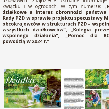
działkowcu” znajdziecie aktualne informacj
Związku i w ogrodach! W tym numerze: „
działkowe a interes obronności państwa 
Rady PZD w sprawie projektu specustawy M
obcokrajowców w strukturach PZD – wspóln
wszystkich działkowców”, „Kolegia prez
wspólnego działania”, „Pomoc dla RO
powodzią w 2024 r.”
.