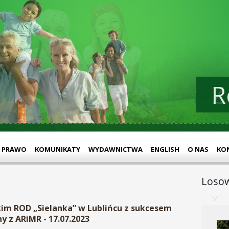
R
Z
PRAWO
KOMUNIKATY
WYDAWNICTWA
ENGLISH
O NAS
KO
Losow
m ROD „Sielanka” w Lublińcu z sukcesem
y z ARiMR - 17.07.2023