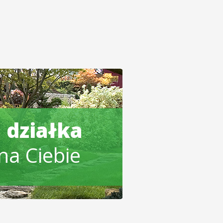
 działka
na Ciebie