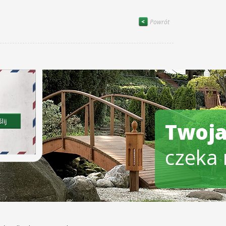
Powrót
Twoja
czeka 