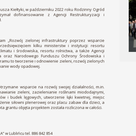
usza Kiełtyki, w październiku 2022 roku Rodzinny Ogród
zymał dofinansowanie z Agencji Restrukturyzacji i
.
m „Rozwój zielonej infrastruktury poprzez wsparcie
edsięwzięciem kilku ministerstw i instytucji: resortu
klimatu i środowiska, resortu rolnictwa, a także Agencji
ctwa oraz Narodowego Funduszu Ochrony Środowiska i
mu to tworzenie i odnowienie zieleni, rozwój zielonych
wanie wody opadowej.
trzymane wsparcie na rozwój swojej działalności, m.in.
wianie zieleni, zazielenianie roślinami miododajnymi,
w i budek lęgowych, utworzenie łąki kwietnej, miejsc
żenie siłowni plenerowej oraz placu zabaw dla dzieci, a
ta grantu objęta projektem została rozliczona w całości.
” w Lublińcu tel. 886 842 854