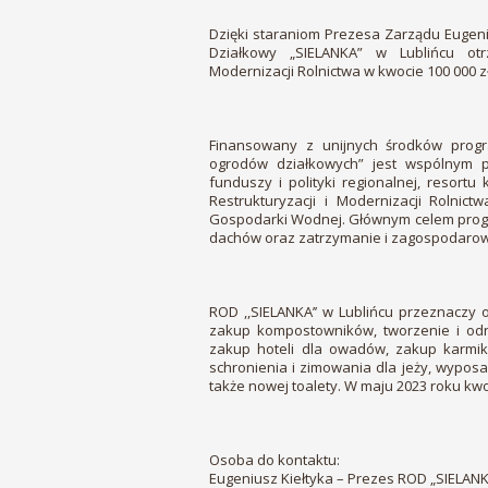
Dzięki staraniom Prezesa Zarządu Eugeni
Działkowy „SIELANKA” w Lublińcu otr
Modernizacji Rolnictwa w kwocie 100 000 zł
Finansowany z unijnych środków progra
ogrodów działkowych” jest wspólnym prz
funduszy i polityki regionalnej, resortu 
Restrukturyzacji i Modernizacji Rolni
Gospodarki Wodnej. Głównym celem progra
dachów oraz zatrzymanie i zagospodaro
ROD ,,SIELANKA’’ w Lublińcu przeznaczy o
zakup kompostowników, tworzenie i odna
zakup hoteli dla owadów, zakup karmikó
schronienia i zimowania dla jeży, wyposa
także nowej toalety. W maju 2023 roku kwo
Osoba do kontaktu:
Eugeniusz Kiełtyka – Prezes ROD „SIELANKA