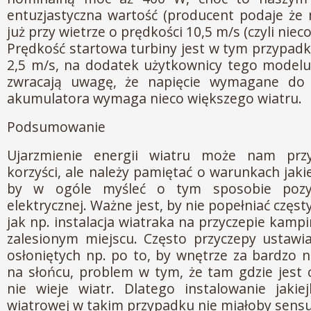
entuzjastyczna wartość (producent podaje że
już przy wietrze o prędkości 10,5 m/s (czyli niec
Prędkość startowa turbiny jest w tym przypadk
2,5 m/s, na dodatek użytkownicy tego model
zwracają uwagę, że napięcie wymagane do 
akumulatora wymaga nieco większego wiatru.
Podsumowanie
Ujarzmienie energii wiatru może nam przy
korzyści, ale należy pamiętać o warunkach jaki
by w ogóle myśleć o tym sposobie pozys
elektrycznej. Ważne jest, by nie popełniać częst
jak np. instalacja wiatraka na przyczepie kamp
zalesionym miejscu. Często przyczepy ustawi
osłoniętych np. po to, by wnętrze za bardzo n
na słońcu, problem w tym, że tam gdzie jest 
nie wieje wiatr. Dlatego instalowanie jakiejk
wiatrowej w takim przypadku nie miałoby sensu