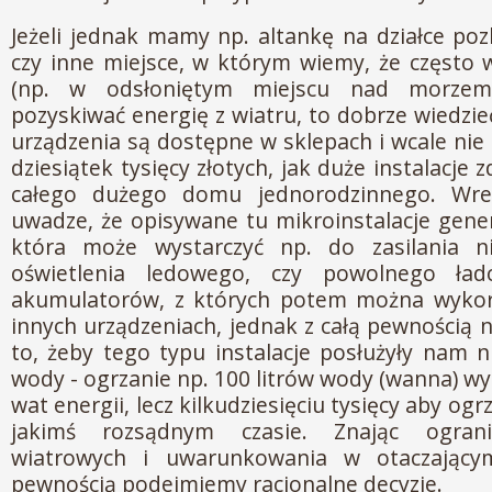
Jeżeli jednak mamy np. altankę na działce poz
czy inne miejsce, w którym wiemy, że często 
(np. w odsłoniętym miejscu nad morzem)
pozyskiwać energię z wiatru, to dobrze wiedzi
urządzenia są dostępne w sklepach i wcale ni
dziesiątek tysięcy złotych, jak duże instalacje 
całego dużego domu jednorodzinnego. Wre
uwadze, że opisywane tu mikroinstalacje gener
która może wystarczyć np. do zasilania n
oświetlenia ledowego, czy powolnego ła
akumulatorów, z których potem można wykor
innych urządzeniach, jednak z całą pewnością n
to, żeby tego typu instalacje posłużyły nam 
wody - ogrzanie np. 100 litrów wody (wanna) w
wat energii, lecz kilkudziesięciu tysięcy aby og
jakimś rozsądnym czasie. Znając ogranicz
wiatrowych i uwarunkowania w otaczający
pewnością podejmiemy racjonalne decyzje.