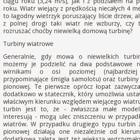
ciągu roku (3,24 m/s), jak i z podziałem na 
roku. Wiatr wiejący z prędkością niecałych 4 
to łagodny wietrzyk poruszający liście drzew,
z polnej drogi taki wiatr nie wzburzy, czy 
rozruszać choćby niewielką domową turbinę?
Turbiny wiatrowe
Generalnie, gdy mowa o niewielkich turbi
możemy je podzielić na dwa podstawowe ro
wirnikami o osi poziomej (najbardziej
przypominające śmigła samolotu) oraz turbiny 
pionowej. Te pierwsze oprócz łopat zazwycz
dodatkowo w statecznik, który umożliwia usta
właściwym kierunku względem wiejącego wiatr
turbin jest to, że - zwłaszcza małe mode
interesują - mogą ulec zniszczeniu w przypad
wiatrów. W przypadku drugiego typu turbin z
pionowej działają one niezależnie od kierun
dodatkową zaletą jest też większa wytrzymałoś