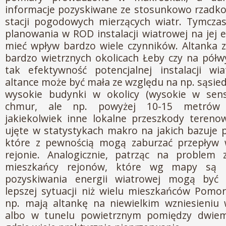
informacje pozyskiwane ze stosunkowo rzadko
stacji pogodowych mierzących wiatr. Tymcz
planowania w ROD instalacji wiatrowej na jej
mieć wpływ bardzo wiele czynników. Altanka z
bardzo wietrznych okolicach Łeby czy na półwy
tak efektywność potencjalnej instalacji wi
altance może być mała ze względu na np. sąsie
wysokie budynki w okolicy (wysokie w sens
chmur, ale np. powyżej 10-15 metrów w
jakiekolwiek inne lokalne przeszkody terenow
ujęte w statystykach makro na jakich bazuje
które z pewnością mogą zaburzać przepływ
rejonie. Analogicznie, patrząc na problem z
mieszkańcy rejonów, które wg mapy są n
pozyskiwania energii wiatrowej mogą być 
lepszej sytuacji niż wielu mieszkańców Pomor
np. mają altankę na niewielkim wzniesieniu 
albo w tunelu powietrznym pomiędzy dwiem