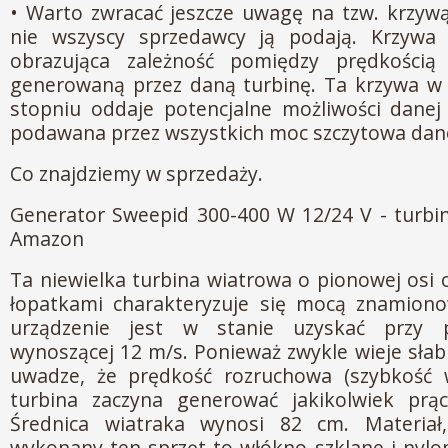
• Warto zwracać jeszcze uwagę na tzw. krzywą
nie wszyscy sprzedawcy ją podają. Krzywa
obrazująca zależność pomiędzy prędkością
generowaną przez daną turbinę. Ta krzywa w 
stopniu oddaje potencjalne możliwości danej 
podawana przez wszystkich moc szczytowa danej
Co znajdziemy w sprzedaży.
Generator Sweepid 300-400 W 12/24 V - turbi
Amazon
Ta niewielka turbina wiatrowa o pionowej osi 
łopatkami charakteryzuje się mocą znamion
urządzenie jest w stanie uzyskać przy p
wynoszącej 12 m/s. Ponieważ zwykle wieje słab
uwadze, że prędkość rozruchowa (szybkość w
turbina zaczyna generować jakikolwiek prą
Średnica wiatraka wynosi 82 cm. Materiał
wykonany ten sprzęt to włókno szklane i nylon