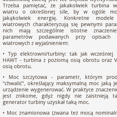
Trzeba pamiętać, że jakakolwiek turbina 
wiatru o określonej sile, by w ogóle m
jakąkolwiek energię. Konkretne modele
wiatrowych charakteryzują się pewnymi para
nich mają szczególnie istotne znaczenie
parametrów podawanych przy opisach m
wiatrowych z wyjaśnieniem:
• Typ elektrowni/turbiny: tak jak wcześniej
HAWT - turbina z poziomą osią obrotu oraz 
osią obrotu.
• Moc szczytowa - parametr, którym produ
"chwalić", określający maksymalną moc jaką j
urządzenie wygenerować. W praktyce znaczeni
jest znikome, gdyż nigdy nie zaistnieją t
generator turbiny uzyskał taką moc.
• Moc znamionowa (zwana też mocą nominalną