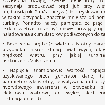
szczególną uwagę, zwykle generatory tu
zaczynają produkować prąd już przy wie
prędkością ok. 2 m/s - oczywiście pozyskiwana
w takim przypadku znacznie mniejsza od nomi
turbiny. Ponadto należy pamiętać, że prąd
lekkim wietrze może być niewystarczający np
naładowania akumulatorów podłączonych do taki
• Bezpieczna prędkość wiatru - istotny para
przypadku mikro-instalacji wiatrowych, ok
prędkość wiatru, przy jakiej turbin
uszkodzeniu/zniszczeniu.
• Napięcie znamionowe: wartość napięci
uzyskiwanego przez generator danej tur
parametr o tyle istotny, że wpływa na dobór t
hybrydowego inwertera) w przypadku pl
elektrowni wiatrowej do zwykłej sieci ene
instalacja on grid).