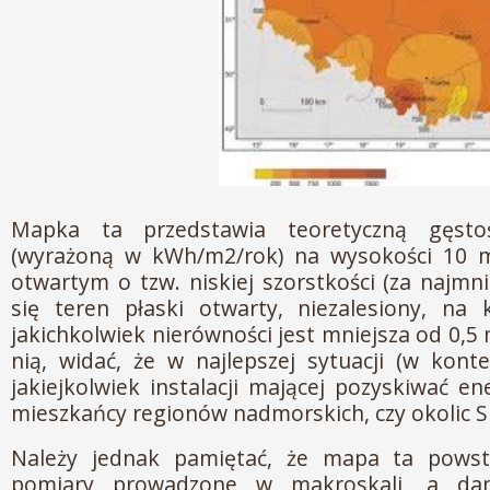
Mapka ta przedstawia teoretyczną gęst
(wyrażoną w kWh/m2/rok) na wysokości 10 
otwartym o tzw. niskiej szorstkości (za najmn
się teren płaski otwarty, niezalesiony, na
jakichkolwiek nierówności jest mniejsza od 0,5 
nią, widać, że w najlepszej sytuacji (w kont
jakiejkolwiek instalacji mającej pozyskiwać en
mieszkańcy regionów nadmorskich, czy okolic S
Należy jednak pamiętać, że mapa ta powst
pomiary prowadzone w makroskali, a da