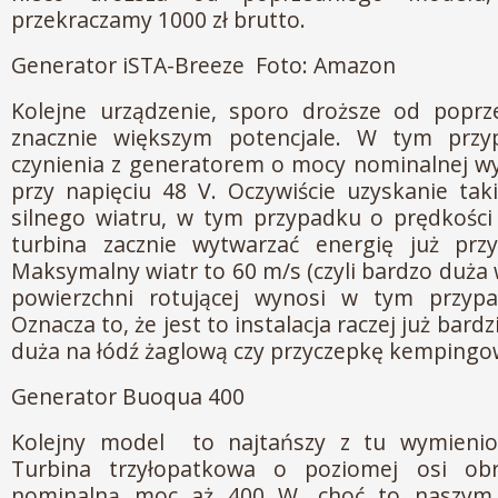
przekraczamy 1000 zł brutto.
Generator iSTA-Breeze Foto: Amazon
Kolejne urządzenie, sporo droższe od poprze
znacznie większym potencjale. W tym pr
czynienia z generatorem o mocy nominalnej w
przy napięciu 48 V. Oczywiście uzyskanie ta
silnego wiatru, w tym przypadku o prędkości
turbina zacznie wytwarzać energię już prz
Maksymalny wiatr to 60 m/s (czyli bardzo duża 
powierzchni rotującej wynosi w tym przyp
Oznacza to, że jest to instalacja raczej już bardz
duża na łódź żaglową czy przyczepkę kempingow
Generator Buoqua 400
Kolejny model to najtańszy z tu wymienio
Turbina trzyłopatkowa o poziomej osi ob
nominalną moc aż 400 W, choć to naszym