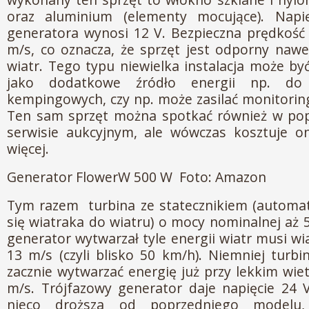
oraz aluminium (elementy mocujące). Napi
generatora wynosi 12 V. Bezpieczna prędkość
m/s, co oznacza, że sprzęt jest odporny nawe
wiatr. Tego typu niewielka instalacja może b
jako dodatkowe źródło energii np. do 
kempingowych, czy np. może zasilać monitoring
Ten sam sprzęt można spotkać również w po
serwisie aukcyjnym, ale wówczas kosztuje on
więcej.
Generator FlowerW 500 W Foto: Amazon
Tym razem turbina ze statecznikiem (automat
się wiatraka do wiatru) o mocy nominalnej aż 
generator wytwarzał tyle energii wiatr musi wi
13 m/s (czyli blisko 50 km/h). Niemniej tur
zacznie wytwarzać energię już przy lekkim wie
m/s. Trójfazowy generator daje napięcie 24 V
nieco droższa od poprzedniego modelu,