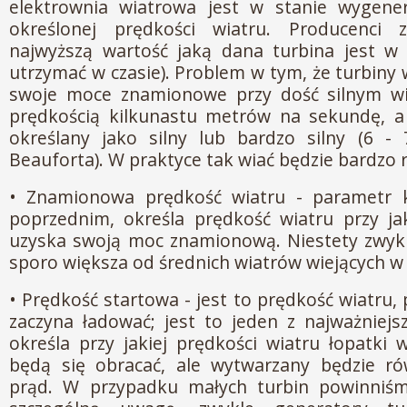
elektrownia wiatrowa jest w stanie wygener
określonej prędkości wiatru. Producenci 
najwyższą wartość jaką dana turbina jest w 
utrzymać w czasie). Problem w tym, że turbiny
swoje moce znamionowe przy dość silnym wi
prędkością kilkunastu metrów na sekundę, a 
określany jako silny lub bardzo silny (6 - 
Beauforta). W praktyce tak wiać będzie bardzo 
• Znamionowa prędkość wiatru - parametr 
poprzednim, określa prędkość wiatru przy ja
uzyska swoją moc znamionową. Niestety zwykl
sporo większa od średnich wiatrów wiejących w 
• Prędkość startowa - jest to prędkość wiatru, p
zaczyna ładować; jest to jeden z najważniej
określa przy jakiej prędkości wiatru łopatki 
będą się obracać, ale wytwarzany będzie rów
prąd. W przypadku małych turbin powinniś