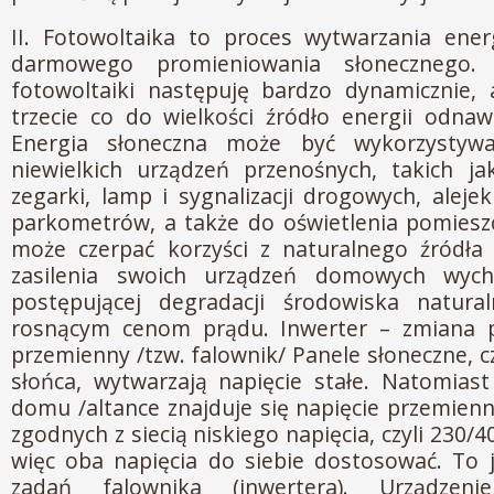
II. Fotowoltaika to proces wytwarzania energ
darmowego promieniowania słonecznego.
fotowoltaiki następuję bardzo dynamicznie, 
trzecie co do wielkości źródło energii odnawi
Energia słoneczna może być wykorzystywa
niewielkich urządzeń przenośnych, takich ja
zegarki, lamp i sygnalizacji drogowych, aleje
parkometrów, a także do oświetlenia pomiesz
może czerpać korzyści z naturalnego źródła 
zasilenia swoich urządzeń domowych wych
postępującej degradacji środowiska natura
rosnącym cenom prądu. Inwerter – zmiana 
przemienny /tzw. falownik/ Panele słoneczne, c
słońca, wytwarzają napięcie stałe. Natomias
domu /altance znajduje się napięcie przemien
zgodnych z siecią niskiego napięcia, czyli 230/4
więc oba napięcia do siebie dostosować. To 
zadań falownika (inwertera). Urządzeni