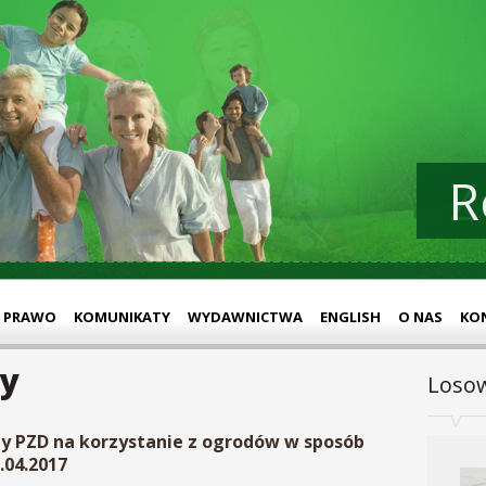
R
Z
PRAWO
KOMUNIKATY
WYDAWNICTWA
ENGLISH
O NAS
KO
ty
Losow
dy PZD na korzystanie z ogrodów w sposób
.04.2017