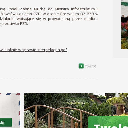
nią Poseł Joanne Muchę do Ministra Infrastruktury i
iałkowców i działań PZD, w ocenie Prezydium OZ PZD w
 działanie wpisujące się w prowadzoną przez media i
ę przeciwko PZD.
Lublinie-w-sprawie-interpelacji-n.pdf
Powrót