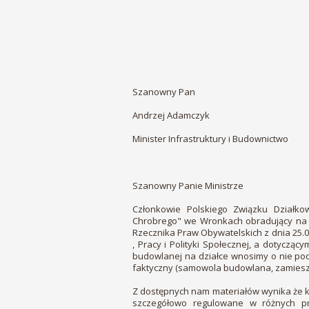
Szanowny Pan
Andrzej Adamczyk
Minister Infrastruktury i Budownictwo
Szanowny Panie Ministrze
Członkowie Polskiego Związku Działk
Chrobrego" we Wronkach obradujący na
Rzecznika Praw Obywatelskich z dnia 25.0
, Pracy i Polityki Społecznej, a dotycząc
budowlanej na działce wnosimy o nie po
faktyczny (samowola budowlana, zamieszk
Z dostępnych nam materiałów wynika że kw
szczegółowo regulowane w różnych p