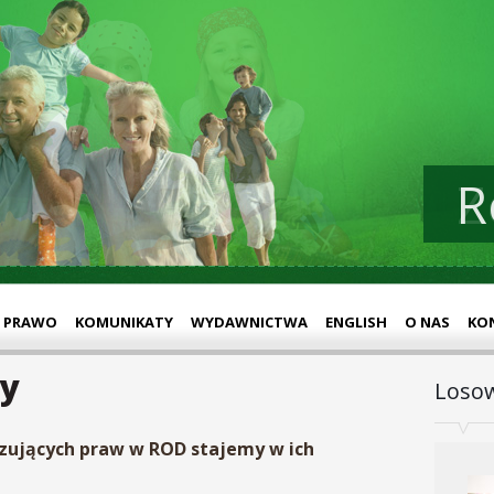
R
Z
PRAWO
KOMUNIKATY
WYDAWNICTWA
ENGLISH
O NAS
KO
ty
Losow
zujących praw w ROD stajemy w ich