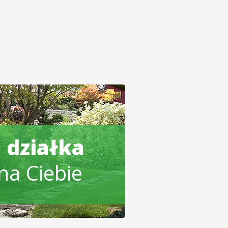
 działka
na Ciebie