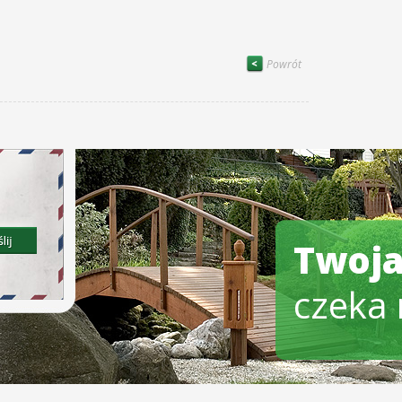
Powrót
Twoja
czeka 