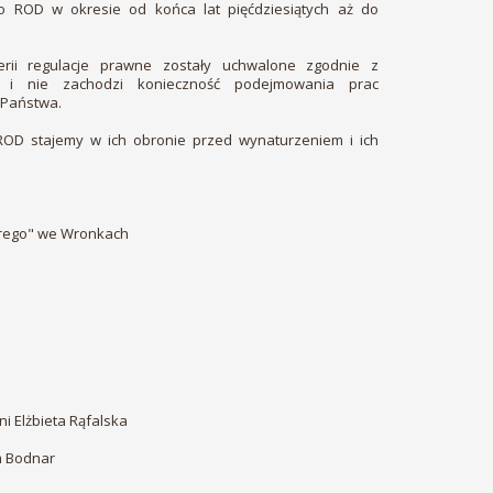
 ROD w okresie od końca lat pięćdziesiątych aż do
rii regulacje prawne zostały uchwalone zgodnie z
m i nie zachodzi konieczność podejmowania prac
 Państwa.
ROD stajemy w ich obronie przed wynaturzeniem i ich
brego" we Wronkach
o
ni Elżbieta Rąfalska
m Bodnar