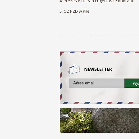
4. Prezes PZD Pan Eugeniusz Kondracki
5. OZ PZD w Pile