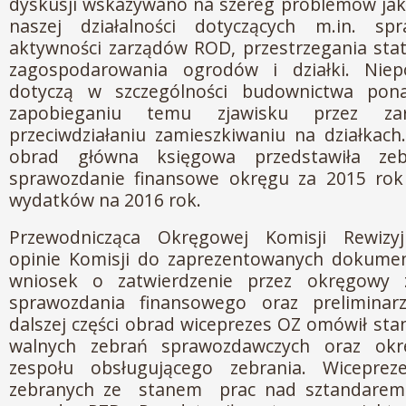
dyskusji wskazywano na szereg problemów jaki
naszej działalności dotyczących m.in. sp
aktywności zarządów ROD, przestrzegania sta
zagospodarowania ogrodów i działki. Niep
dotyczą w szczególności budownictwa pon
zapobieganiu temu zjawisku przez za
przeciwdziałaniu zamieszkiwaniu na działkach.
obrad główna księgowa przedstawiła ze
sprawozdanie finansowe okręgu za 2015 rok 
wydatków na 2016 rok.
Przewodnicząca Okręgowej Komisji Rewizyj
opinie Komisji do zaprezentowanych dokume
wniosek o zatwierdzenie przez okręgowy z
sprawozdania finansowego oraz prelimina
dalszej części obrad wiceprezes OZ omówił st
walnych zebrań sprawozdawczych oraz okre
zespołu obsługującego zebrania. Wicepre
zebranych ze stanem prac nad sztandarem