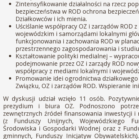
Zintensyfikowanie działalności na rzecz po
bezpieczeństwa w ROD ochrona bezpiecze
Działkowców i ich mienia.
Uściślanie współpracy OZ i zarządów ROD 
wojewódzkim i samorządami lokalnymi głów
funkcjonowania i zachowania ROD w plana
przestrzennego zagospodarowania i stud
Kształtowanie polityki medialnej – wypraco
podejmowanie przez OZ i zarządy ROD now
współpracy z mediami lokalnymi i wojewód
Promowanie idei ogrodnictwa działkowego
Związku, OZ i zarządów ROD. Wspieranie in
W dyskusji udział wzięło 11 osób. Pozytywni
prezydium i biura OZ. Podnoszono potrze
zewnętrznych źródeł finansowania inwestycji
(z Funduszy Unijnych, Wojewódzkiego F
Środowiska i Gospodarki Wodnej oraz z Fun
gminnych, Funduszy Inicjatyw Obywatelskich).