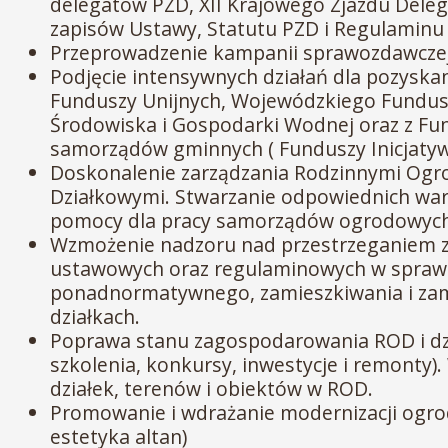
delegatów PZD, XII Krajowego Zjazdu Dele
zapisów Ustawy, Statutu PZD i Regulaminu
Przeprowadzenie kampanii sprawozdawcze
Podjęcie intensywnych działań dla pozyskan
Funduszy Unijnych, Wojewódzkiego Fundu
Środowiska i Gospodarki Wodnej oraz z Fu
samorządów gminnych ( Funduszy Inicjatyw
Doskonalenie zarządzania Rodzinnymi Ogr
Działkowymi. Stwarzanie odpowiednich wa
pomocy dla pracy samorządów ogrodowych
Wzmożenie nadzoru nad przestrzeganiem 
ustawowych oraz regulaminowych w spraw
ponadnormatywnego, zamieszkiwania i za
działkach.
Poprawa stanu zagospodarowania ROD i dzi
szkolenia, konkursy, inwestycje i remonty)
działek, terenów i obiektów w ROD.
Promowanie i wdrażanie modernizacji ogrod
estetyka altan)