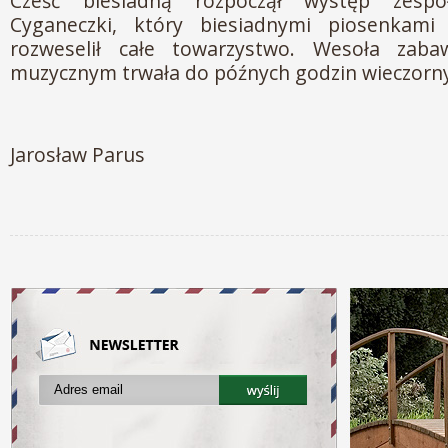
Cześć biesiadną rozpoczął występ zespo
Cyganeczki, który biesiadnymi piosenkami
rozweselił całe towarzystwo. Wesoła zaba
muzycznym trwała do późnych godzin wieczorn
Jarosław Parus