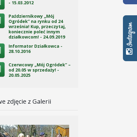
- 15.03.2012
Październikowy „Mój
Ogródek” na rynku od 24
września! Kup, przeczytaj,
koniecznie poleć innym
działkowcom! - 24.09.2019
Informator Działkowca -
28.10.2016
Czerwcowy „Mój Ogródek” –
od 20.05 w sprzedaży! -
20.05.2025
e zdjęcie z Galerii