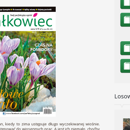
Losow
, kiedy to zima ustępuje długo wyczekiwanej wiośnie.
stępować do wiosennych prac. A jest ich niemało, choćby