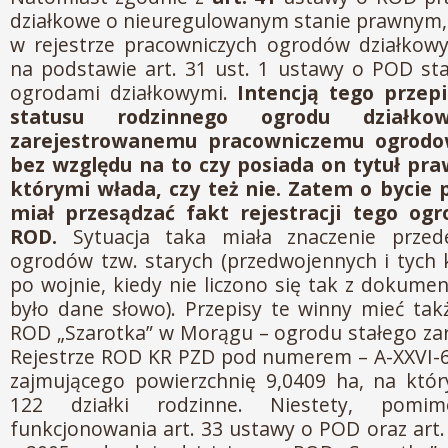
działkowe o nieuregulowanym stanie prawnym,
w rejestrze pracowniczych ogrodów działko
na podstawie art. 31 ust. 1 ustawy o POD sta
ogrodami działkowymi.
Intencją tego przep
statusu rodzinnego ogrodu działk
zarejestrowanemu pracowniczemu ogrodo
bez względu na to czy posiada on tytuł pr
którymi włada, czy też nie. Zatem o byci
miał przesądzać fakt rejestracji tego og
ROD.
Sytuacja taka miała znaczenie przed
ogrodów tzw. starych (przedwojennych i tych
po wojnie, kiedy nie liczono się tak z dokumen
było dane słowo). Przepisy te winny mieć tak
ROD „Szarotka” w Morągu – ogrodu stałego za
Rejestrze ROD KR PZD pod numerem – A-XXVI-6
zajmującego powierzchnię 9,0409 ha, na któ
122 działki rodzinne. Niestety, pomim
funkcjonowania art. 33 ustawy o POD oraz art