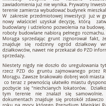
zawiadomienia już nie wynika. Prywatny Inwes
terenie zamierza wybudować budynek mieszkal
W zakresie przedmiotowej inwestycji już w g
nowy właściciel uzyskał decyzję, którą zatw
budowlany i udzielono pozwolenia na budowę. 
roboty budowlane nabiorą pełnego rozmachu. 
Morąga sprzedając grunt zignorował fakt, ż
znajduje się rodzinny ogród działkowy w
działkowców, nawet nie przekazał do PZD infor
sprzedaży.
Niestety nigdy nie doszło do uregulowania t
rzecz PZD do gruntu zajmowanego przez R
Morągu. Zawsze brakowało dobrej woli miasta
co teraz z pewnością ułatwiło miastu dyspon
pozbycie się "niechcianych lokatorów. Działk
tym terenie nie znalazł się samowolnie.
dokumentach znajduje się protokół zdawczo 
roku na mocy którego Prezydium Miejskiej 