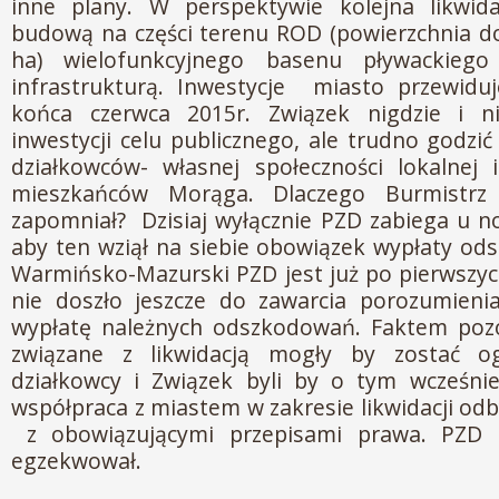
inne plany. W perspektywie kolejna likwi
budową na części terenu ROD (powierzchnia do 
ha) wielofunkcyjnego basenu pływackiego
infrastrukturą. Inwestycje miasto przewiduj
końca czerwca 2015r. Związek nigdzie i n
inwestycji celu publicznego, ale trudno godzi
działkowców- własnej społeczności lokalnej 
mieszkańców Morąga. Dlaczego Burmistr
zapomniał? Dzisiaj wyłącznie PZD zabiega u no
aby ten wziął na siebie obowiązek wypłaty o
Warmińsko-Mazurski PZD jest już po pierwszy
nie doszło jeszcze do zawarcia porozumieni
wypłatę należnych odszkodowań. Faktem pozo
związane z likwidacją mogły by zostać ogr
działkowcy i Związek byli by o tym wcześnie
współpraca z miastem w zakresie likwidacji od
z obowiązującymi przepisami prawa. PZD 
egzekwował.