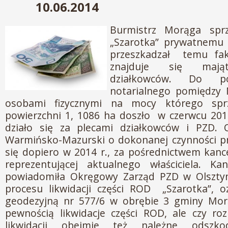
10.06.2014
Burmistrz Morąga spr
„Szarotka” prywatnemu 
przeszkadzał temu fak
znajduje się mająt
działkowców. Do po
notarialnego pomiędzy
osobami fizycznymi na mocy którego sp
powierzchni 1, 1086 ha doszło w czerwcu 201
działo się za plecami działkowców i PZD.
Warmińsko-Mazurski o dokonanej czynności pr
się dopiero w 2014 r., za pośrednictwem kance
reprezentującej aktualnego właściciela. Kan
powiadomiła Okręgowy Zarząd PZD w Olsztyn
procesu likwidacji części ROD „Szarotka”, o
geodezyjną nr 577/6 w obrębie 3 gminy Mor
pewnością likwidacje części ROD, ale czy ro
likwidacji obejmie też należne odszk