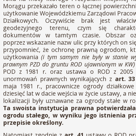
Morągu przekazało teren o łącznej powierzchni
użytkowanie Wojewódzkiemu Zarządowi Praco
Działkowych. Oczywiście brak jest właści
geodezyjnego terenu, czym się charakt
dokumentów w tamtym czasie. Obszar oz
poprzez wskazanie nazw ulic przy których on si
przypomnieć, że ochronę prawną ogrodom, któ
użytkowania
(i tym samym nie były w stanie w
prawnym PZD do gruntu ROD ujawnionym w KW)
POD z 1981 r. oraz ustawa o ROD z 2005 
unormowań prawnych wynikających z
art. 33
maja 1981 r., pracownicze ogrody działkowe 
dziesięć lat w dacie wejścia w życie ustawy, a n
lokalizacji były uznawane za ogrody stałe w r
Ta swoista instytucja prawna potwierdzał
ogrodu stałego, w wyniku jego istnienia p
przepisie określony.
Natomiast zgodnie z
art. 41
ustawy o ROD pr