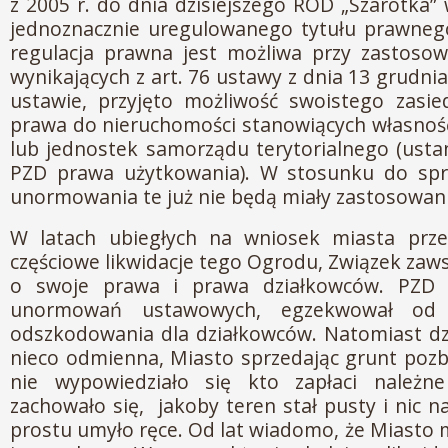
z 2005 r. do dnia dzisiejszego ROD „Szarotka
jednoznacznie uregulowanego tytułu prawnego
regulacja prawna jest możliwa przy zastos
wynikających z art. 76 ustawy z dnia 13 grudni
ustawie, przyjęto możliwość swoistego zasie
prawa do nieruchomości stanowiących własnoś
lub jednostek samorządu terytorialnego (usta
PZD prawa użytkowania). W stosunku do sp
unormowania te już nie będą miały zastosowani
W latach ubiegłych na wniosek miasta prz
częściowe likwidacje tego Ogrodu, Związek zaw
o swoje prawa i prawa działkowców. PZD s
unormowań ustawowych, egzekwował od 
odszkodowania dla działkowców. Natomiast dzis
nieco odmienna, Miasto sprzedając grunt pozb
nie wypowiedziało się kto zapłaci należn
zachowało się, jakoby teren stał pusty i nic n
prostu umyło ręce. Od lat wiadomo, że Miasto