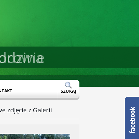
drowie
NTAKT
e zdjęcie z Galerii