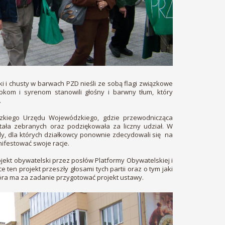
ki i chusty w barwach PZD nieśli ze sobą flagi związkowe
ąbkom i syrenom stanowili głośny i barwny tłum, który
.
dzkiego Urzędu Wojewódzkiego, gdzie przewodnicząca
tała zebranych oraz podziękowała za liczny udział. W
, dla których działkowcy ponownie zdecydowali się na
nifestować swoje racje.
jekt obywatelski przez posłów Platformy Obywatelskiej i
e ten projekt przeszły głosami tych partii oraz o tym jaki
óra ma za zadanie przygotować projekt ustawy.