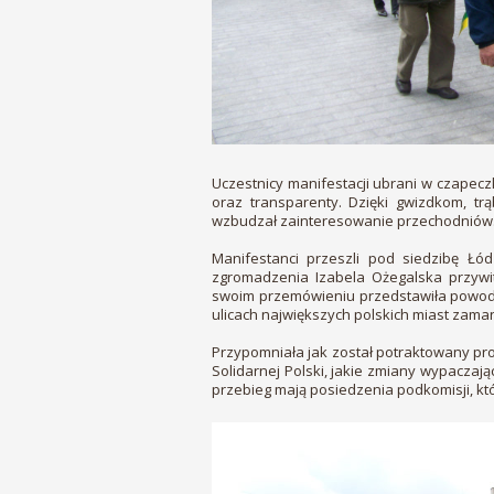
Uczestnicy manifestacji ubrani w czapecz
oraz transparenty. Dzięki gwizdkom, tr
wzbudzał zainteresowanie przechodniów
Manifestanci przeszli pod siedzibę Łó
zgromadzenia Izabela Ożegalska przywi
swoim przemówieniu przedstawiła powody
ulicach największych polskich miast zama
Przypomniała jak został potraktowany pro
Solidarnej Polski, jakie zmiany wypaczając
przebieg mają posiedzenia podkomisji, kt