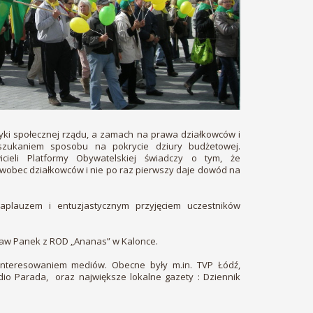
tyki społecznej rządu, a zamach na prawa działkowców i
i szukaniem sposobu na pokrycie dziury budżetowej.
wicieli Platformy Obywatelskiej świadczy o tym, że
 wobec działkowców i nie po raz pierwszy daje dowód na
 aplauzem i entuzjastycznym przyjęciem uczestników
sław Panek z ROD „Ananas” w Kalonce.
interesowaniem mediów. Obecne były m.in. TVP Łódź,
dio Parada, oraz największe lokalne gazety : Dziennik