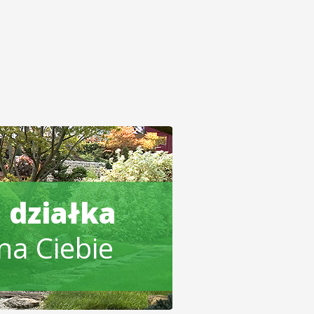
 działka
na Ciebie