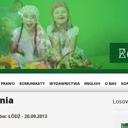
Z
PRAWO
KOMUNIKATY
WYDAWNICTWA
ENGLISH
O NAS
KO
nia
Losow
w: ŁÓDŹ - 20.09.2013